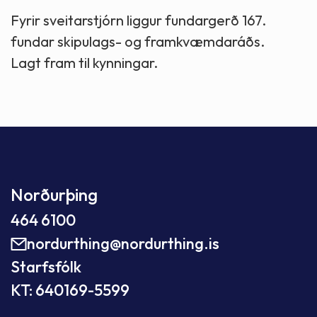
Fyrir sveitarstjórn liggur fundargerð 167.
fundar skipulags- og framkvæmdaráðs.
Lagt fram til kynningar.
Norðurþing
464 6100
nordurthing@nordurthing.is
Starfsfólk
KT: 640169-5599