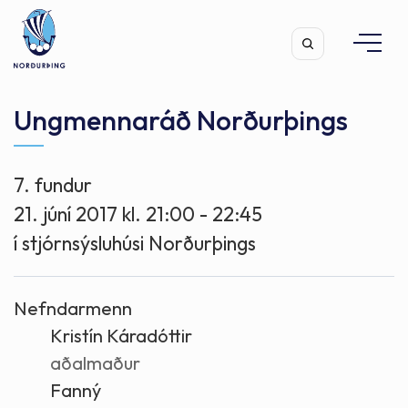
Ungmennaráð Norðurþings
7. fundur
Leita
21. júní 2017 kl. 21:00 - 22:45
í stjórnsýsluhúsi Norðurþings
Nefndarmenn
Kristín Káradóttir
aðalmaður
Fanný