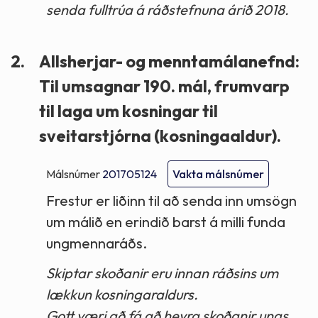
senda fulltrúa á ráðstefnuna árið 2018.
2.
Allsherjar- og menntamálanefnd:
Til umsagnar 190. mál, frumvarp
til laga um kosningar til
sveitarstjórna (kosningaaldur).
Málsnúmer
201705124
Vakta málsnúmer
Frestur er liðinn til að senda inn umsögn
um málið en erindið barst á milli funda
ungmennaráðs.
Skiptar skoðanir eru innan ráðsins um
lækkun kosningaraldurs.
Gott væri að fá að heyra skoðanir ungs