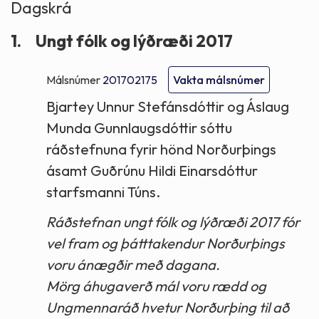
Dagskrá
1.
Ungt fólk og lýðræði 2017
Málsnúmer
201702175
Vakta málsnúmer
Bjartey Unnur Stefánsdóttir og Áslaug
Munda Gunnlaugsdóttir sóttu
ráðstefnuna fyrir hönd Norðurþings
ásamt Guðrúnu Hildi Einarsdóttur
starfsmanni Túns.
Ráðstefnan ungt fólk og lýðræði 2017 fór
vel fram og þátttakendur Norðurþings
voru ánægðir með dagana.
Mörg áhugaverð mál voru rædd og
Ungmennaráð hvetur Norðurþing til að