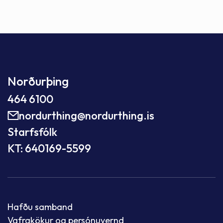
Norðurþing
464 6100
nordurthing@nordurthing.is
Starfsfólk
KT: 640169-5599
Hafðu samband
Vafrakökur og persónuvernd