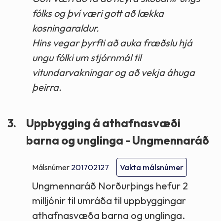
fólks og því væri gott að lækka
kosningaraldur.
Hins vegar þyrfti að auka fræðslu hjá
ungu fólki um stjórnmál til
vitundarvakningar og að vekja áhuga
þeirra.
3.
Uppbygging á athafnasvæði
barna og unglinga - Ungmennaráð
Málsnúmer
201702127
Vakta málsnúmer
Ungmennaráð Norðurþings hefur 2
milljónir til umráða til uppbyggingar
athafnasvæða barna og unglinga.