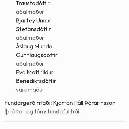
Traustadóttir
aðalmaður
Bjartey Unnur
Stefánsdóttir
aðalmaður
Áslaug Munda
Gunnlaugsdóttir
aðalmaður
Eva Matthildur
Benediktsdóttir
varamaður
Fundargerð ritaði:
Kjartan Páll Þórarinsson
Íþrótta- og tómstundafulltrúi