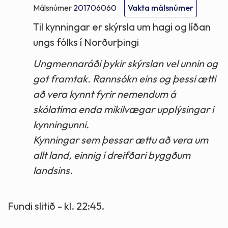
Málsnúmer
201706060
Vakta málsnúmer
Til kynningar er skýrsla um hagi og líðan
ungs fólks í Norðurþingi
Ungmennaráði þykir skýrslan vel unnin og
got framtak. Rannsókn eins og þessi ætti
að vera kynnt fyrir nemendum á
skólatíma enda mikilvægar upplýsingar í
kynningunni.
Kynningar sem þessar ættu að vera um
allt land, einnig í dreifðari byggðum
landsins.
Fundi slitið - kl. 22:45.