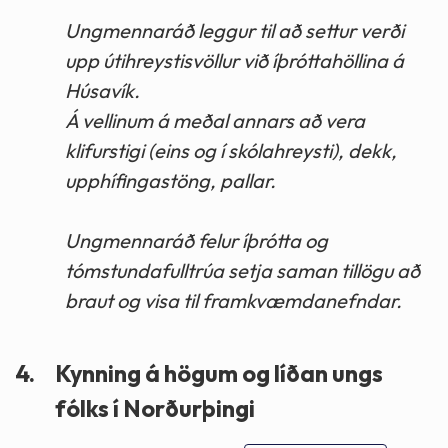
Ungmennaráð leggur til að settur verði
upp útihreystisvöllur við íþróttahöllina á
Húsavík.
Á vellinum á meðal annars að vera
klifurstigi (eins og í skólahreysti), dekk,
upphífingastöng, pallar.
Ungmennaráð felur íþrótta og
tómstundafulltrúa setja saman tillögu að
braut og visa til framkvæmdanefndar.
4.
Kynning á högum og líðan ungs
fólks í Norðurþingi