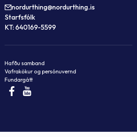
nordurthing@nordurthing.is
Starfsfólk
KT: 640169-5599
Hafðu samband
Vafrakökur og persónuvernd
Fundargátt