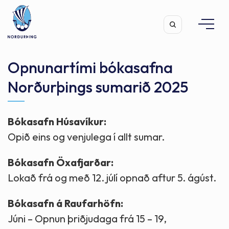
Opnunartími bókasafna
Norðurþings sumarið 2025
Leita
Bókasafn Húsavíkur:
Opið eins og venjulega í allt sumar.
Bókasafn Öxafjarðar:
Lokað frá og með 12. júlí opnað aftur 5. ágúst.
Bókasafn á Raufarhöfn:
Júni – Opnun þriðjudaga frá 15 – 19,