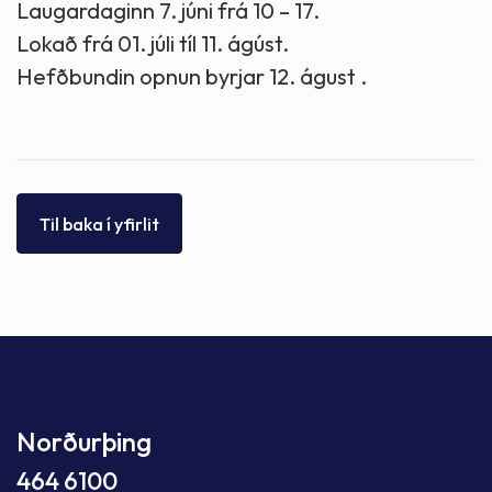
Laugardaginn 7. júni frá 10 – 17.
Lokað frá 01. júli tíl 11. ágúst.
Hefðbundin opnun byrjar 12. águst .
Til baka í yfirlit
Norðurþing
464 6100