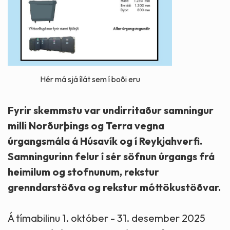
Hér má sjá ílát sem í boði eru
Fyrir skemmstu var undirritaður samningur
milli Norðurþings og Terra vegna
úrgangsmála á Húsavík og í Reykjahverfi.
Samningurinn felur í sér söfnun úrgangs frá
heimilum og stofnunum, rekstur
grenndarstöðva og rekstur móttökustöðvar.
Á tímabilinu 1. október - 31. desember 2025