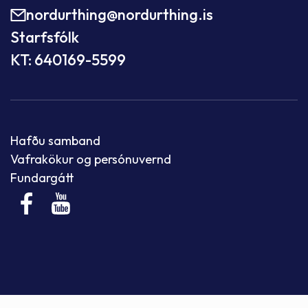
nordurthing@nordurthing.is
Starfsfólk
KT: 640169-5599
Hafðu samband
Vafrakökur og persónuvernd
Fundargátt