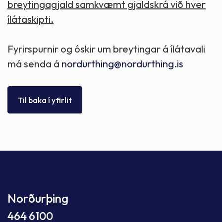
breytingagjald samkvæmt gjaldskrá við hver
ílátaskipti.
Fyrirspurnir og óskir um breytingar á ílátavali
má senda á
nordurthing@nordurthing.is
Til baka í yfirlit
Norðurþing
464 6100