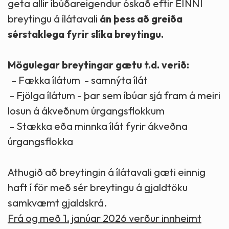
geta allir íbúðareigendur óskað eftir EINNI
breytingu á ílátavali
án þess að greiða
sérstaklega fyrir slíka breytingu.
Mögulegar breytingar gætu t.d. verið:
- Fækka ílátum - samnýta ílát
- Fjölga ílátum - þar sem íbúar sjá fram á meiri
losun á ákveðnum úrgangsflokkum
- Stækka eða minnka ílát fyrir ákveðna
úrgangsflokka
Athugið að breytingin á ílátavali gæti einnig
haft í för með sér breytingu á gjaldtöku
samkvæmt gjaldskrá.
Frá og með 1. janúar 2026 verður innheimt