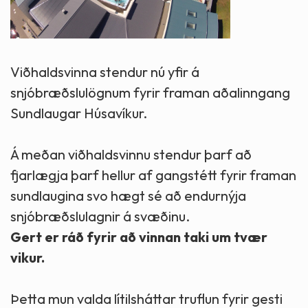
Viðhaldsvinna stendur nú yfir á
snjóbræðslulögnum fyrir framan aðalinngang
Sundlaugar Húsavíkur.
Á meðan viðhaldsvinnu stendur þarf að
fjarlægja þarf hellur af gangstétt fyrir framan
sundlaugina svo hægt sé að endurnýja
snjóbræðslulagnir á svæðinu.
Gert er ráð fyrir að vinnan taki um tvær
vikur.
Þetta mun valda lítilsháttar truflun fyrir gesti