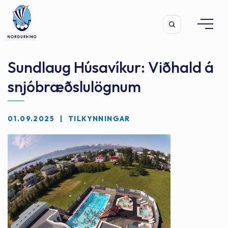
Sundlaug Húsavíkur: Viðhald á
snjóbræðslulögnum
Leita
01.09.2025
TILKYNNINGAR