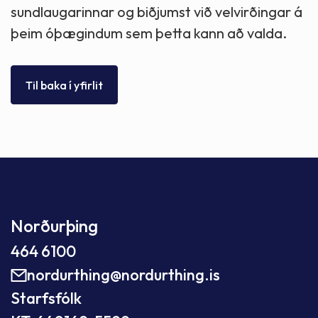
sundlaugarinnar og biðjumst við velvirðingar á
þeim óþægindum sem þetta kann að valda.
Til baka í yfirlit
Norðurþing
464 6100
nordurthing@nordurthing.is
Starfsfólk