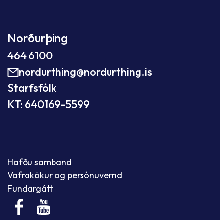
Norðurþing
464 6100
nordurthing@nordurthing.is
Starfsfólk
KT: 640169-5599
Hafðu samband
Vafrakökur og persónuvernd
Fundargátt