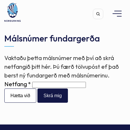
Málsnúmer fundargerða
Vaktaðu þetta málsnúmer með því að skrá
Leita
netfangið þitt hér. Þú færð tölvupóst ef það
berst ný fundargerð með málsnúmerinu.
Netfang
Hætta við