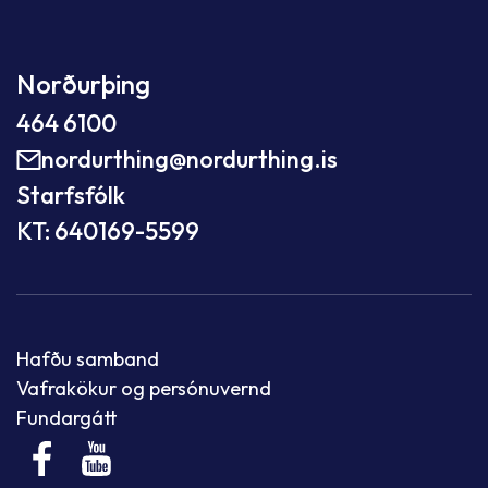
Norðurþing
464 6100
nordurthing@nordurthing.is
Starfsfólk
KT: 640169-5599
Hafðu samband
Vafrakökur og persónuvernd
Fundargátt