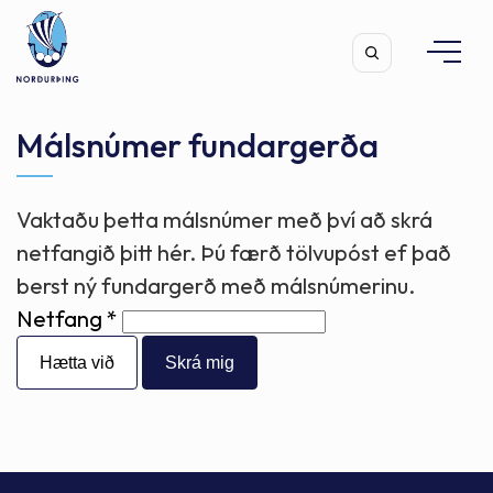
Málsnúmer fundargerða
Vaktaðu þetta málsnúmer með því að skrá
Leita
netfangið þitt hér. Þú færð tölvupóst ef það
berst ný fundargerð með málsnúmerinu.
Netfang
Hætta við