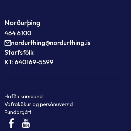
Norðurþing
464 6100
nordurthing@nordurthing.is
Starfsfólk
KT: 640169-5599
Hafðu samband
Vafrakökur og persónuvernd
Fundargátt