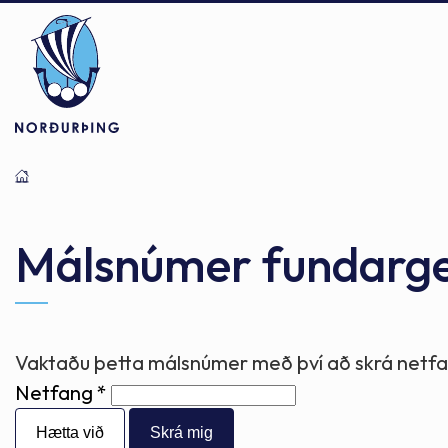
Þjónusta
Stjórnsýsla
Mannlíf
Málsnúmer fundarg
Félagsþjónusta
Stjórnkerfi
Byggðarlögin
Vaktaðu þetta málsnúmer með því að skrá netfan
Netfang
Menntun
Málaflokkar
Náttúran
Hætta við