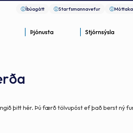
Íbúagátt
Starfsmannavefur
Móttaka
Þjónusta
Stjórnsýsla
erða
Góð þjónusta
Góð stjórnsýsla
Góð mannlíf
- gott samfélag
- gott samfélag
- gott samfélag
gið þitt hér. Þú færð tölvupóst ef það berst ný 