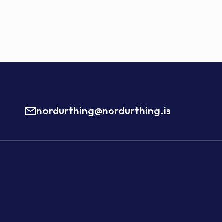
nordurthing@nordurthing.is