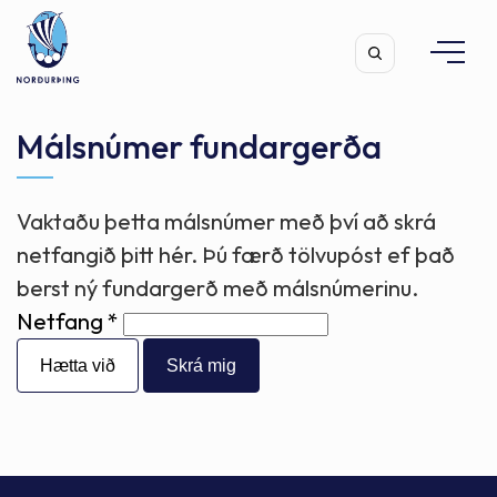
Málsnúmer fundargerða
Vaktaðu þetta málsnúmer með því að skrá
Leita
netfangið þitt hér. Þú færð tölvupóst ef það
berst ný fundargerð með málsnúmerinu.
Netfang
Hætta við