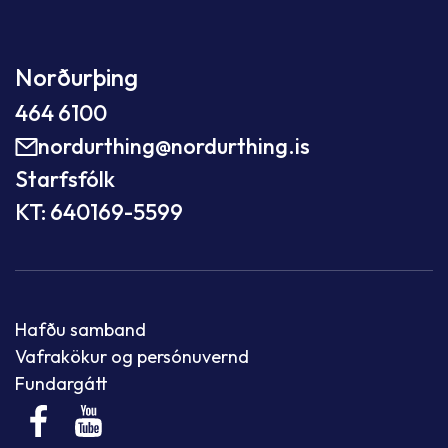
Norðurþing
464 6100
nordurthing@nordurthing.is
Starfsfólk
KT: 640169-5599
Hafðu samband
Vafrakökur og persónuvernd
Fundargátt