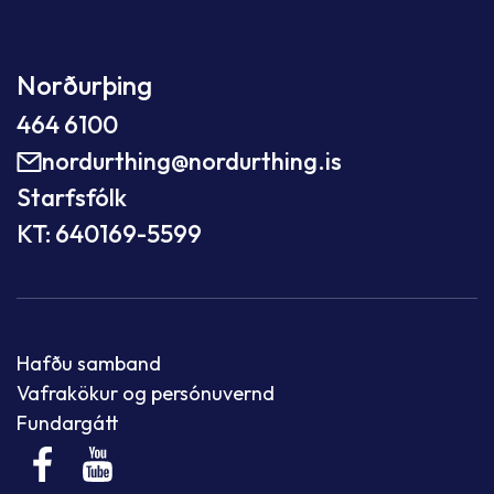
Norðurþing
464 6100
nordurthing@nordurthing.is
Starfsfólk
KT: 640169-5599
Hafðu samband
Vafrakökur og persónuvernd
Fundargátt