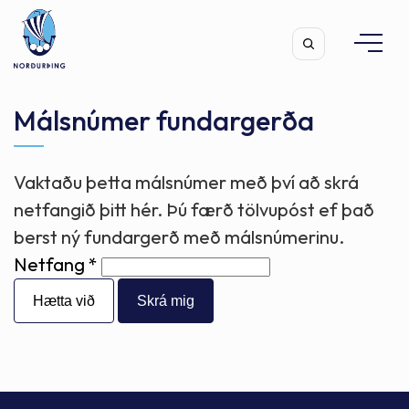
Málsnúmer fundargerða
Vaktaðu þetta málsnúmer með því að skrá
Leita
netfangið þitt hér. Þú færð tölvupóst ef það
berst ný fundargerð með málsnúmerinu.
Netfang
Hætta við