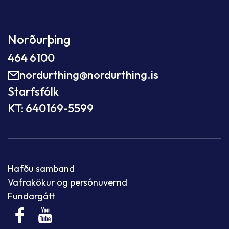
Norðurþing
464 6100
nordurthing@nordurthing.is
Starfsfólk
KT: 640169-5599
Hafðu samband
Vafrakökur og persónuvernd
Fundargátt