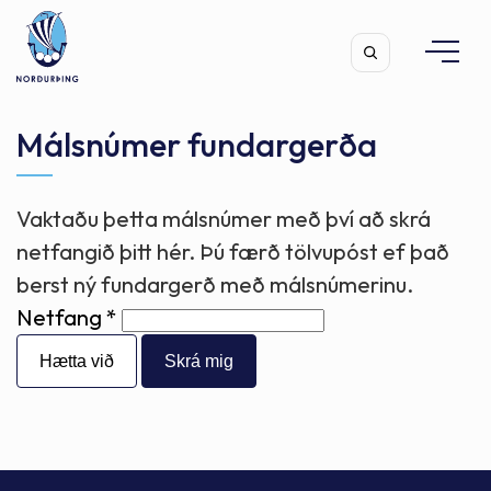
Málsnúmer fundargerða
Vaktaðu þetta málsnúmer með því að skrá
Leita
netfangið þitt hér. Þú færð tölvupóst ef það
berst ný fundargerð með málsnúmerinu.
Netfang
Hætta við