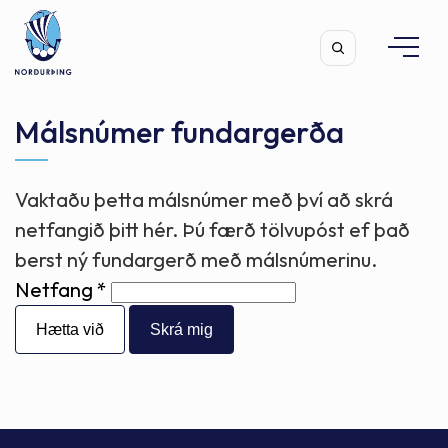
Málsnúmer fundargerða
Vaktaðu þetta málsnúmer með því að skrá
Leita
netfangið þitt hér. Þú færð tölvupóst ef það
berst ný fundargerð með málsnúmerinu.
Netfang
Hætta við