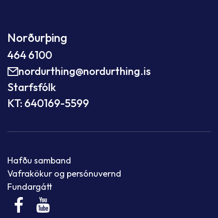
Norðurþing
464 6100
nordurthing@nordurthing.is
Starfsfólk
KT: 640169-5599
Hafðu samband
Vafrakökur og persónuvernd
Fundargátt