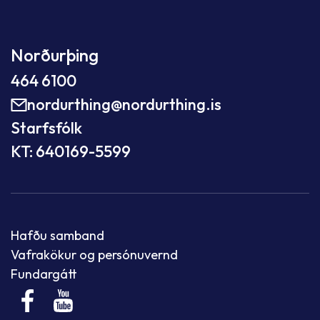
Norðurþing
464 6100
nordurthing@nordurthing.is
Starfsfólk
KT: 640169-5599
Hafðu samband
Vafrakökur og persónuvernd
Fundargátt