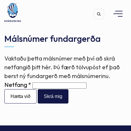
Málsnúmer fundargerða
Vaktaðu þetta málsnúmer með því að skrá
Leita
netfangið þitt hér. Þú færð tölvupóst ef það
berst ný fundargerð með málsnúmerinu.
Netfang
Hætta við