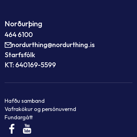
Norðurþing
464 6100
nordurthing@nordurthing.is
Starfsfólk
KT: 640169-5599
Hafðu samband
Vafrakökur og persónuvernd
Fundargátt