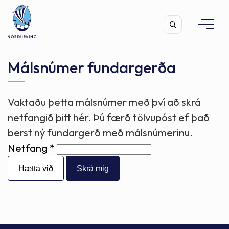
Málsnúmer fundargerða
Vaktaðu þetta málsnúmer með því að skrá
Leita
netfangið þitt hér. Þú færð tölvupóst ef það
berst ný fundargerð með málsnúmerinu.
Netfang
Hætta við