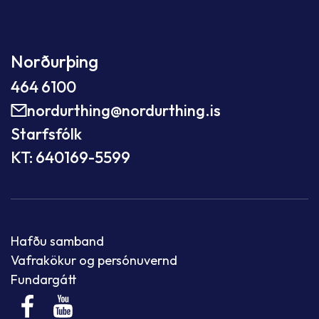
Norðurþing
464 6100
nordurthing@nordurthing.is
Starfsfólk
KT: 640169-5599
Hafðu samband
Vafrakökur og persónuvernd
Fundargátt