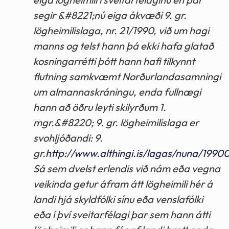
segir &#8221;nú eiga ákvæði 9. gr.
lögheimilislaga, nr. 21/1990, við um hagi
manns og telst hann þá ekki hafa glatað
kosningarrétti þótt hann hafi tilkynnt
flutning samkvæmt Norðurlandasamningi
um almannaskráningu, enda fullnægi
hann að öðru leyti skilyrðum 1.
mgr.&#8220; 9. gr. lögheimilislaga er
svohljóðandi: 9.
gr.
http://www.althingi.is/lagas/nuna/1990
Sá sem dvelst erlendis við nám eða vegna
veikinda getur áfram átt lögheimili hér á
landi hjá skyldfólki sínu eða venslafólki
eða í því sveitarfélagi þar sem hann átti