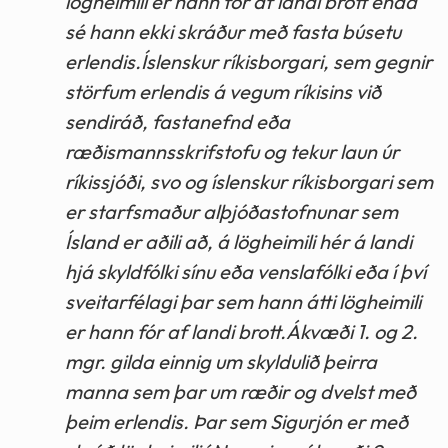
lögheimili er hann fór af landi brott enda
sé hann ekki skráður með fasta búsetu
erlendis.Íslenskur ríkisborgari, sem gegnir
störfum erlendis á vegum ríkisins við
sendiráð, fastanefnd eða
ræðismannsskrifstofu og tekur laun úr
ríkissjóði, svo og íslenskur ríkisborgari sem
er starfsmaður alþjóðastofnunar sem
Ísland er aðili að, á lögheimili hér á landi
hjá skyldfólki sínu eða venslafólki eða í því
sveitarfélagi þar sem hann átti lögheimili
er hann fór af landi brott.Ákvæði 1. og 2.
mgr. gilda einnig um skyldulið þeirra
manna sem þar um ræðir og dvelst með
þeim erlendis. Þar sem Sigurjón er með