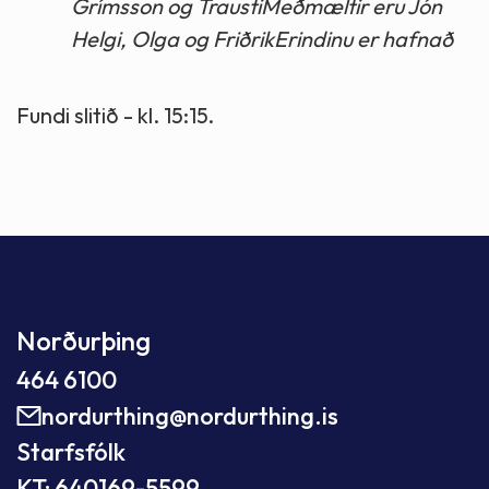
Grímsson og TraustiMeðmæltir eru Jón
Helgi, Olga og FriðrikErindinu er hafnað
Fundi slitið - kl. 15:15.
Norðurþing
464 6100
nordurthing@nordurthing.is
Starfsfólk
KT: 640169-5599