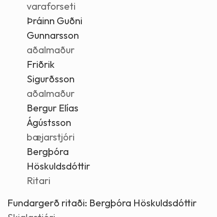
varaforseti
Þráinn Guðni
Gunnarsson
aðalmaður
Friðrik
Sigurðsson
aðalmaður
Bergur Elías
Ágústsson
bæjarstjóri
Bergþóra
Höskuldsdóttir
Ritari
Fundargerð ritaði:
Bergþóra Höskuldsdóttir