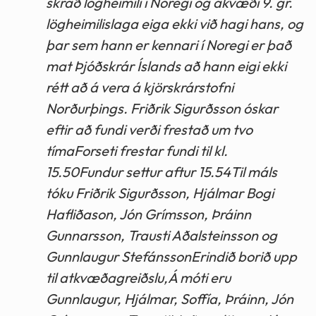
skráð lögheimili í Noregi og ákvæði 9. gr.
lögheimilislaga eiga ekki við hagi hans, og
þar sem hann er kennari í Noregi er það
mat Þjóðskrár Íslands að hann eigi ekki
rétt að á vera á kjörskrárstofni
Norðurþings. Friðrik Sigurðsson óskar
eftir að fundi verði frestað um tvo
tímaForseti frestar fundi til kl.
15.50Fundur settur aftur 15.54Til máls
tóku Friðrik Sigurðsson, Hjálmar Bogi
Hafliðason, Jón Grímsson, Þráinn
Gunnarsson, Trausti Aðalsteinsson og
Gunnlaugur StefánssonErindið borið upp
til atkvæðagreiðslu,Á móti eru
Gunnlaugur, Hjálmar, Soffía, Þráinn, Jón