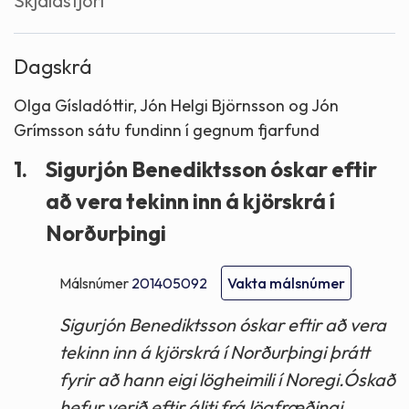
Skjalastjóri
Dagskrá
Olga Gísladóttir, Jón Helgi Björnsson og Jón
Grímsson sátu fundinn í gegnum fjarfund
1.
Sigurjón Benediktsson óskar eftir
að vera tekinn inn á kjörskrá í
Norðurþingi
Málsnúmer
201405092
Vakta málsnúmer
Sigurjón Benediktsson óskar eftir að vera
tekinn inn á kjörskrá í Norðurþingi þrátt
fyrir að hann eigi lögheimili í Noregi.Óskað
hefur verið eftir áliti frá lögfræðingi