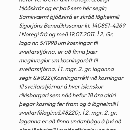
Þjóðskrár og er það sem hér segir;
Samkvæmt þjóðskrá er skráð lögheimili
Sigurjóns Benediktssonar kt. 140851-4269
í Noregi frá og með 19.07.2011. Í 2. Gr.
laga nr. 5/1998 um kosningar til
sveitarstjórna, er að finna þær
meginreglur um kosningarétt til
sveitarstjórna. Í 1. mgr. 2. gr. laganna
segir &#8221;Kosningarrétt við kosningar
til sveitarstjórnar á hver íslenskur
ríkisborgari sem náð hefur 18 ára aldri
þegar kosning fer fram og á lögheimili í
sveitarfélaginu&#8220;. Í 2. mgr. 2. gr.
laganna er að finna undanþágu á því að
eiga lögheimili í sveitarfélaginu en þar