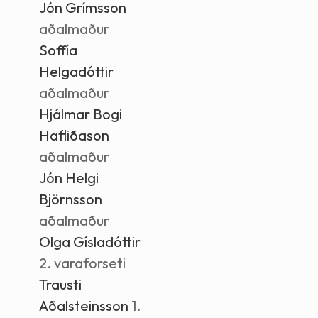
Jón Grímsson
aðalmaður
Soffía
Helgadóttir
aðalmaður
Hjálmar Bogi
Hafliðason
aðalmaður
Jón Helgi
Björnsson
aðalmaður
Olga Gísladóttir
2. varaforseti
Trausti
Aðalsteinsson
1.