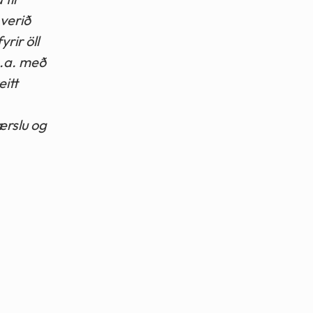
verið
rir öll
m.a. með
itt
ærslu og