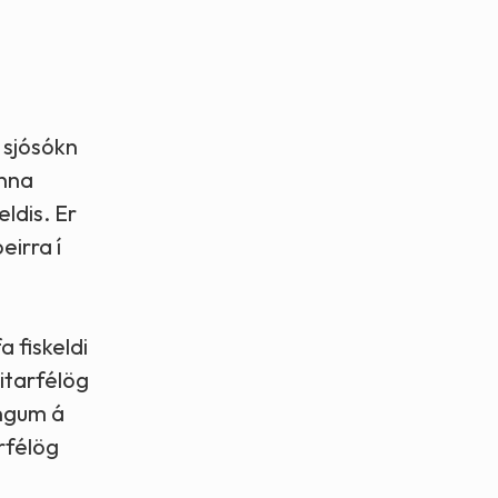
t sjósókn
inna
ldis. Er
irra í
 fiskeldi
itarfélög
ingum á
rfélög