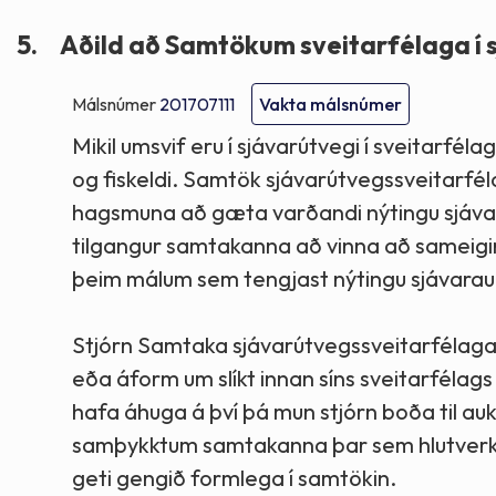
5.
Aðild að Samtökum sveitarfélaga í 
Málsnúmer
201707111
Vakta málsnúmer
Mikil umsvif eru í sjávarútvegi í sveitarfél
og fiskeldi. Samtök sjávarútvegssveitarfé
hagsmuna að gæta varðandi nýtingu sjávarau
tilgangur samtakanna að vinna að sameigi
þeim málum sem tengjast nýtingu sjávarauð
Stjórn Samtaka sjávarútvegssveitarfélaga
eða áform um slíkt innan síns sveitarfélag
hafa áhuga á því þá mun stjórn boða til auk
samþykktum samtakanna þar sem hlutverk 
geti gengið formlega í samtökin.