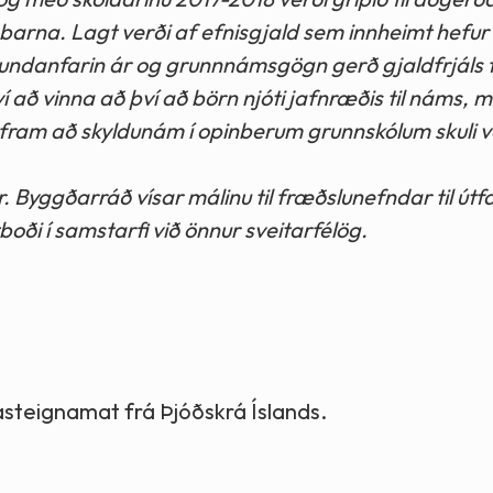
barna. Lagt verði af efnisgjald sem innheimt hefur 
 undanfarin ár og grunnnámsgögn gerð gjaldfrjáls fy
ví að vinna að því að börn njóti jafnræðis til náms, 
 fram að skyldunám í opinberum grunnskólum skuli ve
. Byggðarráð vísar málinu til fræðslunefndar til útf
tboði í samstarfi við önnur sveitarfélög.
 fasteignamat frá Þjóðskrá Íslands.