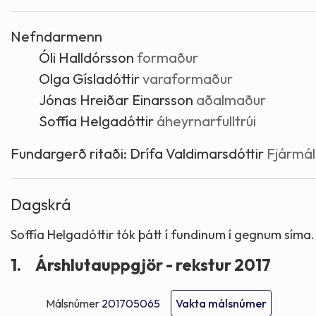
Skólaþjónusta
Skjöl og útgefið efni
Áhugaverðir staðir
Nefndarmenn
Óli Halldórsson
formaður
Íþróttir og tómstundir
Mannauður
Útivist og hreyfing
Olga Gísladóttir
varaformaður
Jónas Hreiðar Einarsson
aðalmaður
Framkvæmdir og hafnir
Menning og listir
Soffía Helgadóttir
áheyrnarfulltrúi
Skipulags- og byggingarmál
Söfn
Fundargerð ritaði:
Drífa Valdimarsdóttir
Fjármál
Fjölmenningarfulltrúi
Dagskrá
Dýraeftirlit
Soffía Helgadóttir tók þátt í fundinum í gegnum síma.
1.
Árshlutauppgjör - rekstur 2017
Málsnúmer
201705065
Vakta málsnúmer