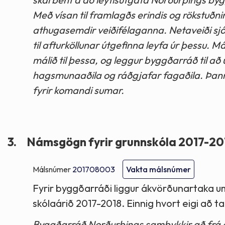
Með vísan til framlagðs erindis og rökstuðn
athugasemdir veiðifélaganna. Netaveiði sjósi
til afturköllunar útgefinna leyfa úr þessu.
málið til þessa, og leggur byggðarráð til að 
hagsmunaaðila og ráðgjafar fagaðila. Þannig
fyrir komandi sumar.
3.
Námsgögn fyrir grunnskóla 2017-20
Málsnúmer
201708003
Vakta málsnúmer
Fyrir byggðarráði liggur ákvörðunartaka u
skólaárið 2017-2018. Einnig hvort eigi að t
Byggðarráð Norðurþings samþykkir að frá og 