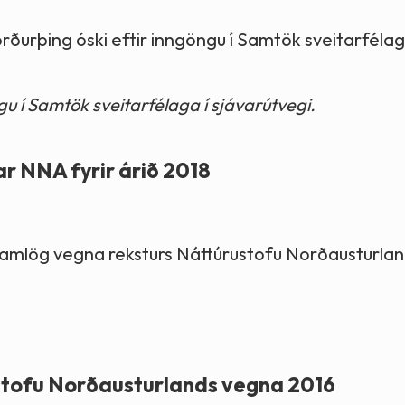
Norðurþing óski eftir inngöngu í Samtök sveitarfélag
u í Samtök sveitarfélaga í sjávarútvegi.
ar NNA fyrir árið 2018
ramlög vegna reksturs Náttúrustofu Norðausturlan
ustofu Norðausturlands vegna 2016