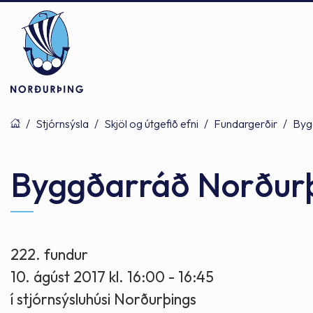
/
Stjórnsýsla
/
Skjöl og útgefið efni
/
Fundargerðir
/
Byg
Þjónusta
Stjórnsýsla
Mannlíf
Byggðarráð Norður
Félagsþjónusta
Stjórnkerfi
Byggðarlögin
222. fundur
10. ágúst 2017 kl. 16:00 - 16:45
Menntun
Málaflokkar
Náttúran
í stjórnsýsluhúsi Norðurþings