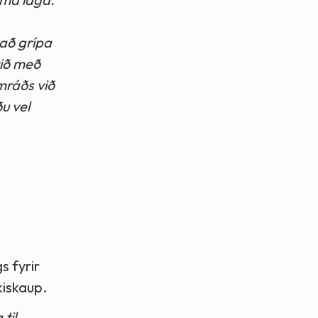
 að grípa
rið með
amráðs við
u vel
 fyrir
kiskaup.
til