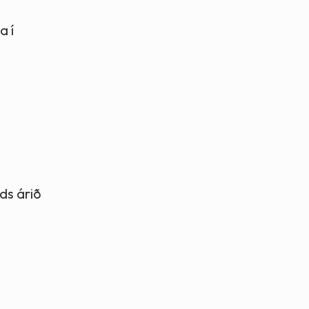
a í
ds árið