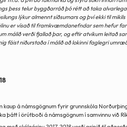
ings þess telur byggðarráð þó rétt að taka alvarlega
lungs lýkur almennt síðsumars og því ekki til mikils
 Málinu er vísað til framkvæmdanefndar sem hefur fa
um málið verði fjallað þar, og eftir atvikum leitað s
 fáist niðurstaða í málið að lokinni faglegri umræð
18
m kaup á námsgögnum fyrir grunnskóla Norðurþings
aka þátt í örútboði á námsgögnum í samvinnu við Rí
með skólaárinu 2017-2018 verði gripið til aðgerða 