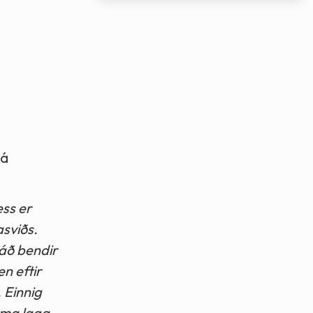
 á
ess er
asviðs.
ráð bendir
n eftir
 Einnig
mma laga.