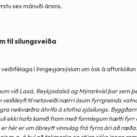
yrstu sex mánuði ársins.
 til silungsveiða
m veiðifélaga í Þingeyjarsýslum um ósk á afturköllun
lögum við Laxá, Reykjadalsá og Mýrarkvísl þar sem þ
in veiðileyfi til netaveiði nærri ósum fyrrgreinds vatn
legra neikvæðra áhrifa á stofna sjósilungs. Byggðar
kuli ekki hafa komið fram með formlegum hætti fyrr e
r hér er um óbreytt vinnulag frá fyrra ári að ræða.
ggir m.a. á því að takmarka og stýra sókn innan ra