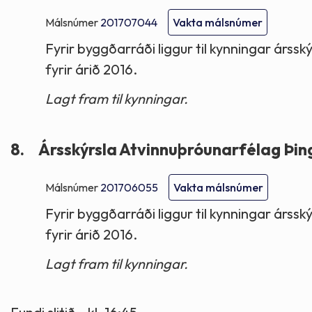
Málsnúmer
201707044
Vakta málsnúmer
Fyrir byggðarráði liggur til kynningar árss
fyrir árið 2016.
Lagt fram til kynningar.
8.
Ársskýrsla Atvinnuþróunarfélag Þin
Málsnúmer
201706055
Vakta málsnúmer
Fyrir byggðarráði liggur til kynningar árss
fyrir árið 2016.
Lagt fram til kynningar.