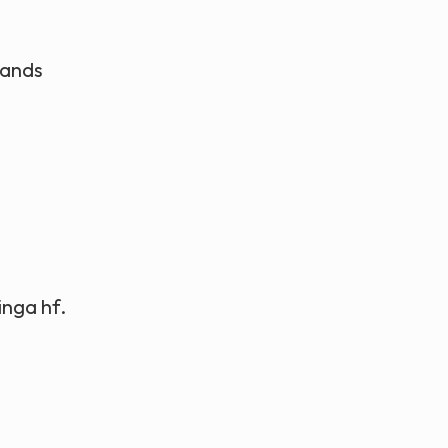
lands
inga hf.