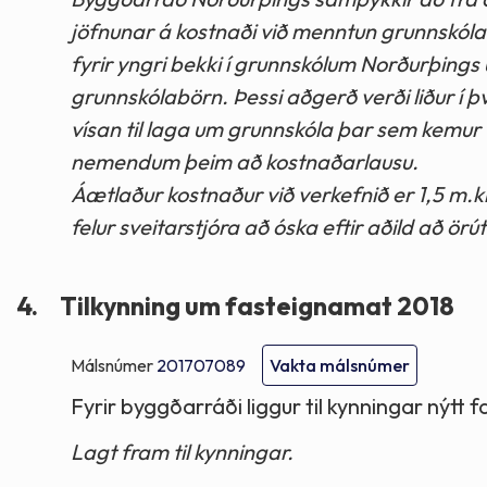
jöfnunar á kostnaði við menntun grunnskóla
fyrir yngri bekki í grunnskólum Norðurþings
grunnskólabörn. Þessi aðgerð verði liður í þ
vísan til laga um grunnskóla þar sem kemur
nemendum þeim að kostnaðarlausu.
Áætlaður kostnaður við verkefnið er 1,5 m.kr
felur sveitarstjóra að óska eftir aðild að örú
4.
Tilkynning um fasteignamat 2018
Málsnúmer
201707089
Vakta málsnúmer
Fyrir byggðarráði liggur til kynningar nýtt
Lagt fram til kynningar.