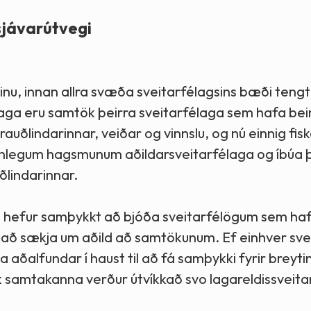
sjávarútvegi
aginu, innan allra svæða sveitarfélagsins bæði teng
laga eru samtök þeirra sveitarfélaga sem hafa be
ðlindarinnar, veiðar og vinnslu, og nú einnig fiske
nlegum hagsmunum aðildarsveitarfélaga og íbúa þe
lindarinnar.
 hefur samþykkt að bjóða sveitarfélögum sem hafa
s að sækja um aðild að samtökunum. Ef einhver sve
a aðalfundar í haust til að fá samþykki fyrir breyt
samtakanna verður útvíkkað svo lagareldissveita