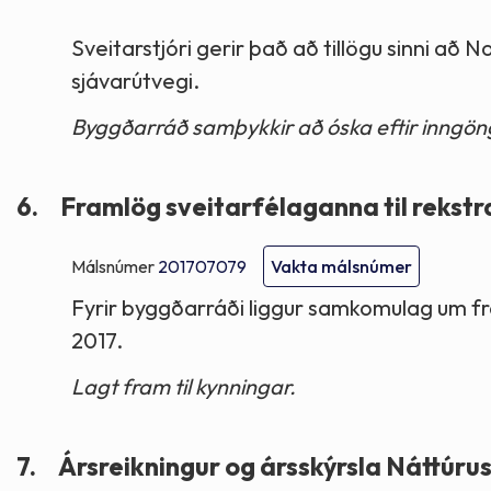
Sveitarstjóri gerir það að tillögu sinni að 
sjávarútvegi.
Byggðarráð samþykkir að óska eftir inngöng
6.
Framlög sveitarfélaganna til rekstr
Málsnúmer
201707079
Vakta málsnúmer
Fyrir byggðarráði liggur samkomulag um f
2017.
Lagt fram til kynningar.
7.
Ársreikningur og ársskýrsla Náttúr