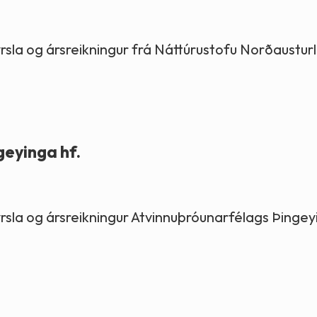
kýrsla og ársreikningur frá Náttúrustofu Norðaustur
geyinga hf.
kýrsla og ársreikningur Atvinnuþróunarfélags Þingey