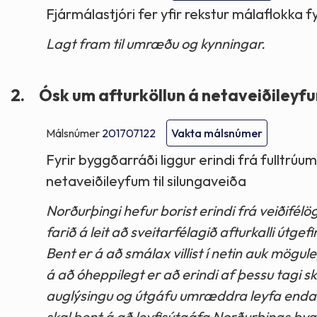
Fjármálastjóri fer yfir rekstur málaflokka f
Lagt fram til umræðu og kynningar.
2.
Ósk um afturköllun á netaveiðileyfum
Málsnúmer
201707122
Vakta málsnúmer
Fyrir byggðarráði liggur erindi frá fulltrúu
netaveiðileyfum til silungaveiða
Norðurþingi hefur borist erindi frá veiðifé
farið á leit að sveitarfélagið afturkalli útgef
Bent er á að smálax villist í netin auk mögu
á að óheppilegt er að erindi af þessu tagi s
auglýsingu og útgáfu umræddra leyfa enda e
skal bent á að leyfisútgáfa Norðurþings by