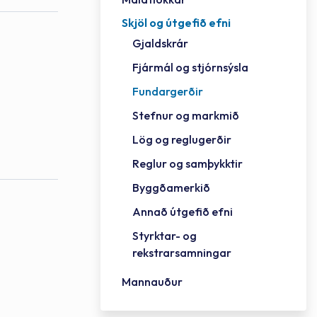
Skjöl og útgefið efni
Félag
Framh
Vinnu
Sorph
Vefm
Bygg
Fræð
Húsa
Jökul
Golfv
Vina
Hvala
Styrktar- og rekstrarsamningar
Gjaldskrár
Félag
Mennt
Íþrót
Veitu
Lausa
Fjöls
Hafn
Reykj
Fjármál og stjórnsýsla
Fundargerðir
Stefnur og markmið
Lög og reglugerðir
Reglur og samþykktir
Byggðamerkið
Annað útgefið efni
Styrktar- og
rekstrarsamningar
Mannauður