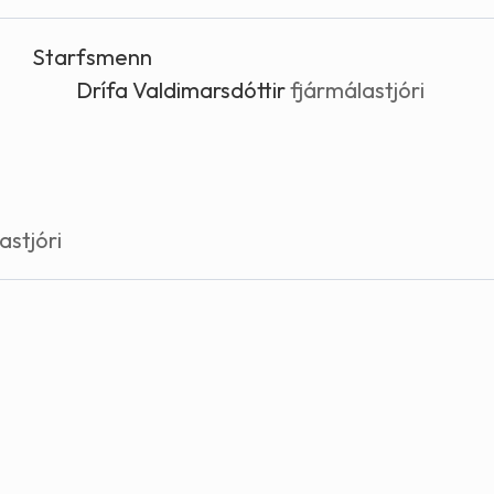
Stefnur og markmið
Starfsmenn
Lög og reglugerðir
Drífa Valdimarsdóttir
fjármálastjóri
astjóri