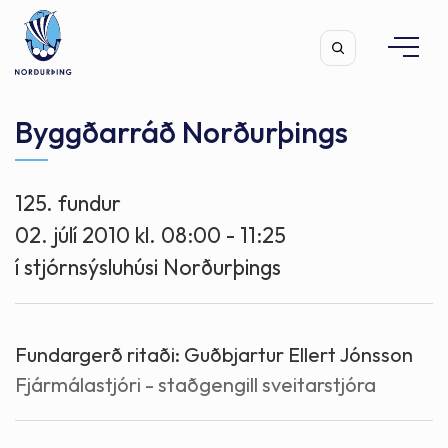
Byggðarráð Norðurþings
125. fundur
Leita
02. júlí 2010 kl. 08:00 - 11:25
í stjórnsýsluhúsi Norðurþings
Fundargerð ritaði:
Guðbjartur Ellert Jónsson
Fjármálastjóri - staðgengill sveitarstjóra