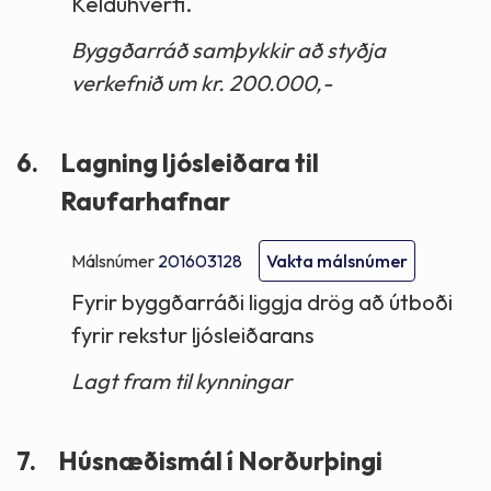
Kelduhverfi.
Byggðarráð samþykkir að styðja
verkefnið um kr. 200.000,-
6.
Lagning ljósleiðara til
Raufarhafnar
Málsnúmer
201603128
Vakta málsnúmer
Fyrir byggðarráði liggja drög að útboði
fyrir rekstur ljósleiðarans
Lagt fram til kynningar
7.
Húsnæðismál í Norðurþingi