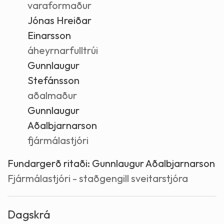
varaformaður
Jónas Hreiðar
Einarsson
áheyrnarfulltrúi
Gunnlaugur
Stefánsson
aðalmaður
Gunnlaugur
Aðalbjarnarson
fjármálastjóri
Fundargerð ritaði:
Gunnlaugur Aðalbjarnarson
Fjármálastjóri - staðgengill sveitarstjóra
Dagskrá