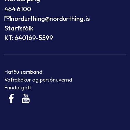
464 6100
nordurthing@nordurthing.is
Starfsfólk
KT: 640169-5599
Hafðu samband
Vafrakökur og persónuvernd
Fundargátt