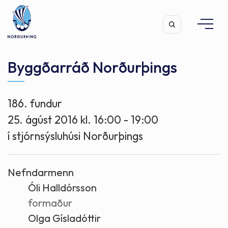
Byggðarráð Norðurþings
186. fundur
Leita
25. ágúst 2016 kl. 16:00 - 19:00
í stjórnsýsluhúsi Norðurþings
Nefndarmenn
Óli Halldórsson
formaður
Olga Gísladóttir