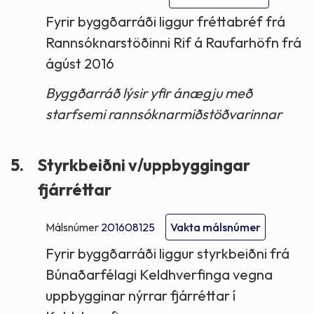
Fyrir byggðarráði liggur fréttabréf frá
Rannsóknarstöðinni Rif á Raufarhöfn frá
ágúst 2016
Byggðarráð lýsir yfir ánægju með
starfsemi rannsóknarmiðstöðvarinnar
5.
Styrkbeiðni v/uppbyggingar
fjárréttar
Málsnúmer
201608125
Vakta málsnúmer
Fyrir byggðarráði liggur styrkbeiðni frá
Búnaðarfélagi Keldhverfinga vegna
uppbygginar nýrrar fjárréttar í