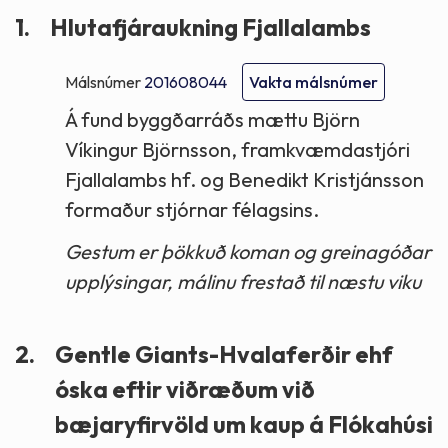
1.
Hlutafjáraukning Fjallalambs
Málsnúmer
201608044
Vakta málsnúmer
Á fund byggðarráðs mættu Björn
Víkingur Björnsson, framkvæmdastjóri
Fjallalambs hf. og Benedikt Kristjánsson
formaður stjórnar félagsins.
Gestum er þökkuð koman og greinagóðar
upplýsingar, málinu frestað til næstu viku
2.
Gentle Giants-Hvalaferðir ehf
óska eftir viðræðum við
bæjaryfirvöld um kaup á Flókahúsi