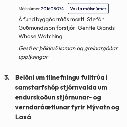
Málsnúmer
201608074
Vakta málsnúmer
Á fund byggðarráðs mætti Stefán
Guðmundsson forstjóri Gentle Giands
Whase Watching
Gesti er þökkuð koman og greinargóðar
upplýsingar
3.
Beiðni um tilnefningu fulltrúa í
samstarfshóp stjórnvalda um
endurskoðun stjórnunar- og
verndaráætlunar fyrir Mývatn og
Laxá