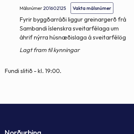
Málsnúmer
201602125
Vakta málsnúmer
Fyrir byggðarráði liggur greinargerð frá
Sambandi íslenskra sveitarfélaga um
áhrif nýrra húsnæðislaga á sveitarfélög
Lagt fram til kynningar
Fundi slitið - kl. 19:00.
Norðurþing