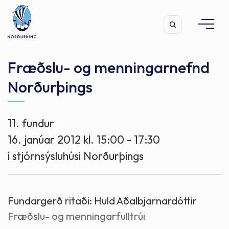
Fræðslu- og menningarnefnd
Norðurþings
Leita
11. fundur
16. janúar 2012 kl. 15:00 - 17:30
í stjórnsýsluhúsi Norðurþings
Fundargerð ritaði:
Huld Aðalbjarnardóttir
Fræðslu- og menningarfulltrúi