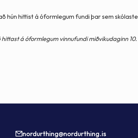
a að hún hittist á óformlegum fundi þar sem skólast
ittast á óformlegum vinnufundi miðvikudaginn 10.
nordurthing@nordurthing.is