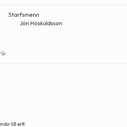
Stefnur og markmið
Starfsmenn
Lög og reglugerðir
Jón Höskuldsson
rúi
ir lið eitt.