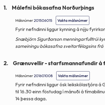
1.
Málefni bókasafna Norðurþings
Málsnúmer
201506015
Vakta málsnúmer
Fyrir nefndinni liggur kynning á nýju fyrir
Snæbjörn Sigurðarson menningarfulltrúi kynn
sameiningu bókasafna sveitarfélagsins frá 1
2.
Grænuvellir - starfsmannafundir á
Málsnúmer
201601008
Vakta málsnúmer
Fyrir nefndinni liggur ósk leikskólastjóra
til 16.30 einn föstudag í mánuði á tímabilinu 
14 þessa daga.