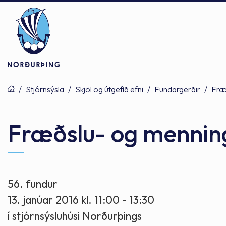
/
Stjórnsýsla
/
Skjöl og útgefið efni
/
Fundargerðir
/
Fræ
Þjónusta
Stjórnsýsla
Mannlíf
Fræðslu- og mennin
Félagsþjónusta
Stjórnkerfi
Byggðarlögin
56. fundur
13. janúar 2016 kl. 11:00 - 13:30
Menntun
Málaflokkar
Náttúran
í stjórnsýsluhúsi Norðurþings