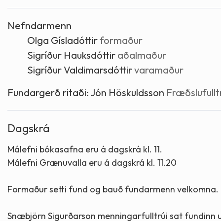
Skólaþjónusta
Skjöl og útgefið efni
Áhugaverðir staðir
Nefndarmenn
Olga Gísladóttir
formaður
Íþróttir og tómstundir
Mannauður
Útivist og hreyfing
Sigríður Hauksdóttir
aðalmaður
Sigríður Valdimarsdóttir
varamaður
Framkvæmdir og hafnir
Menning og listir
Fundargerð ritaði:
Jón Höskuldsson
Fræðslufullt
Skipulags- og byggingarmál
Söfn
Dagskrá
Fjölmenningarfulltrúi
Málefni bókasafna eru á dagskrá kl. 11.
Málefni Grænuvalla eru á dagskrá kl. 11.20
Dýraeftirlit
Formaður setti fund og bauð fundarmenn velkomna.
Snæbjörn Sigurðarson menningarfulltrúi sat fundinn und