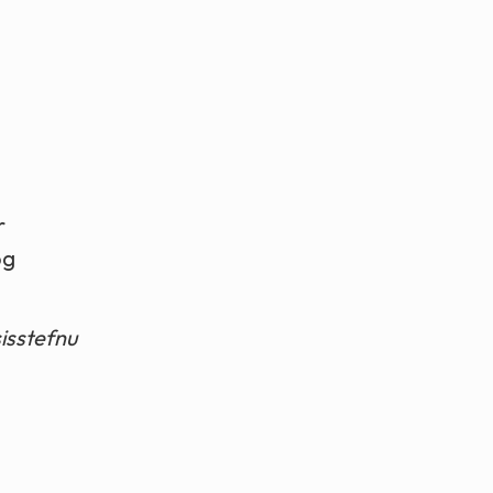
r
og
isstefnu