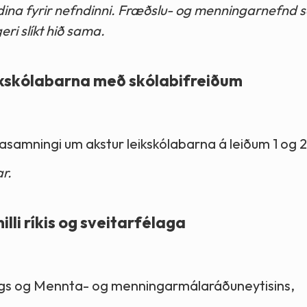
yndina fyrir nefndinni. Fræðslu- og menningarnefnd
eri slíkt hið sama.
eikskólabarna með skólabifreiðum
asamningi um akstur leikskólabarna á leiðum 1 og 2
r.
lli ríkis og sveitarfélaga
ings og Mennta- og menningarmálaráðuneytisins,