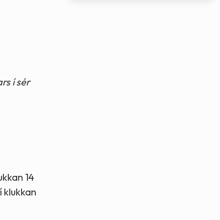
s í sér
ukkan 14
ví klukkan