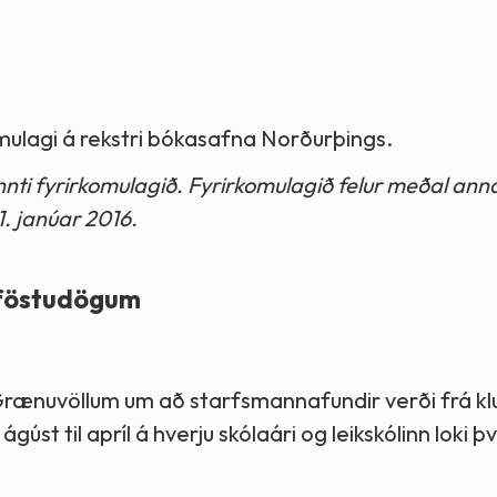
komulagi á rekstri bókasafna Norðurþings.
ti fyrirkomulagið. Fyrirkomulagið felur meðal annar
. janúar 2016.
 föstudögum
 á Grænuvöllum um að starfsmannafundir verði frá kl
ágúst til apríl á hverju skólaári og leikskólinn loki þ