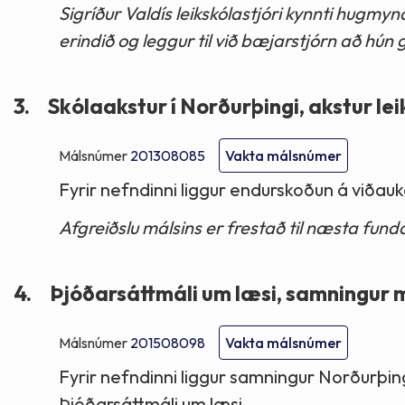
Sigríður Valdís leikskólastjóri kynnti hugm
erindið og leggur til við bæjarstjórn að hún g
3.
Skólaakstur í Norðurþingi, akstur l
Málsnúmer
201308085
Vakta málsnúmer
Fyrir nefndinni liggur endurskoðun á viðauk
Afgreiðslu málsins er frestað til næsta funda
4.
Þjóðarsáttmáli um læsi, samningur mi
Málsnúmer
201508098
Vakta málsnúmer
Fyrir nefndinni liggur samningur Norðurþ
Þjóðarsáttmáli um læsi.