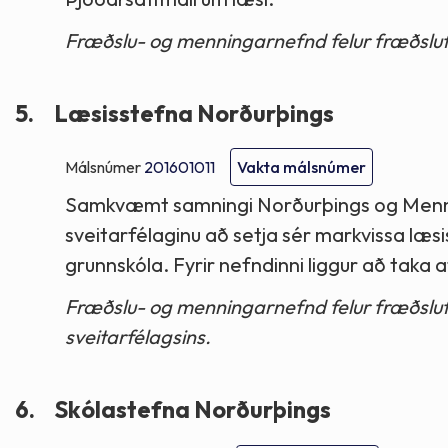
Fræðslu- og menningarnefnd felur fræðslufu
5.
Læsisstefna Norðurþings
Málsnúmer
201601011
Vakta málsnúmer
Samkvæmt samningi Norðurþings og Mennt
sveitarfélaginu að setja sér markvissa læs
grunnskóla. Fyrir nefndinni liggur að taka a
Fræðslu- og menningarnefnd felur fræðsluf
sveitarfélagsins.
6.
Skólastefna Norðurþings