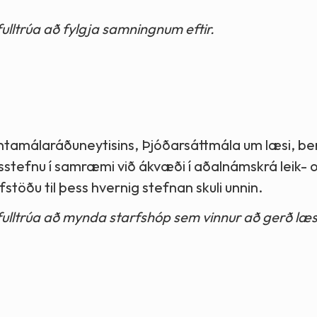
lltrúa að fylgja samningnum eftir.
amálaráðuneytisins, Þjóðarsáttmála um læsi, be
isstefnu í samræmi við ákvæði í aðalnámskrá leik- 
fstöðu til þess hvernig stefnan skuli unnin.
ulltrúa að mynda starfshóp sem vinnur að gerð læs