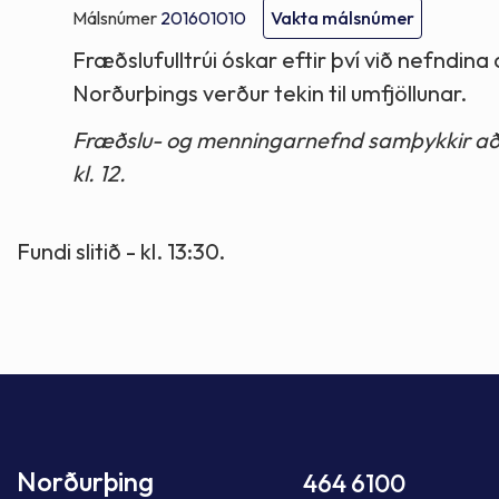
Málsnúmer
201601010
Vakta málsnúmer
Fræðslufulltrúi óskar eftir því við nefndin
Norðurþings verður tekin til umfjöllunar.
Fræðslu- og menningarnefnd samþykkir að h
kl. 12.
Fundi slitið - kl. 13:30.
Norðurþing
464 6100