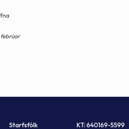
efna
 febrúar
Starfsfólk
KT: 640169-5599