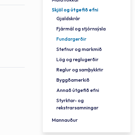
Skjöl og útgefið efni
Félag
Framh
Vinnu
Sorph
Vefm
Bygg
Fræð
Húsa
Jökul
Golfv
Vina
Hvala
Styrktar- og rekstrarsamningar
Gjaldskrár
Félag
Mennt
Íþrót
Veitu
Lausa
Fjöls
Hafn
Reykj
Fjármál og stjórnsýsla
Fundargerðir
Stefnur og markmið
Lög og reglugerðir
Reglur og samþykktir
Byggðamerkið
Annað útgefið efni
Styrktar- og
rekstrarsamningar
Mannauður