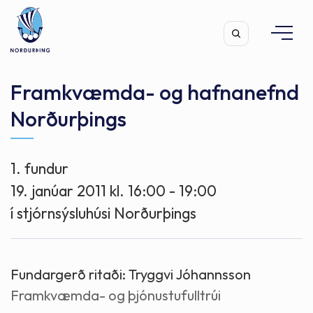
Framkvæmda- og hafnanefnd
Norðurþings
Leita
1. fundur
19. janúar 2011 kl. 16:00 - 19:00
í stjórnsýsluhúsi Norðurþings
Fundargerð ritaði:
Tryggvi Jóhannsson
Framkvæmda- og þjónustufulltrúi