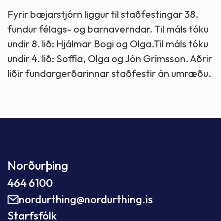
Fyrir bæjarstjórn liggur til staðfestingar 38.
fundur félags- og barnaverndar. Til máls tóku
undir 8. lið: Hjálmar Bogi og Olga.Til máls tóku
undir 4. lið: Soffía, Olga og Jón Grímsson. Aðrir
liðir fundargerðarinnar staðfestir án umræðu.
Norðurþing
464 6100
nordurthing@nordurthing.is
Starfsfólk