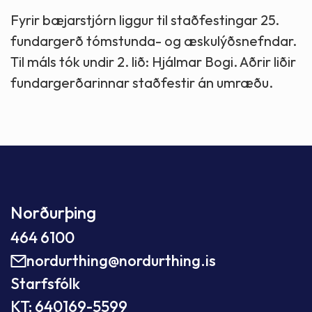
Fyrir bæjarstjórn liggur til staðfestingar 25.
fundargerð tómstunda- og æskulýðsnefndar.
Til máls tók undir 2. lið: Hjálmar Bogi. Aðrir liðir
fundargerðarinnar staðfestir án umræðu.
Norðurþing
464 6100
nordurthing@nordurthing.is
Starfsfólk
KT: 640169-5599