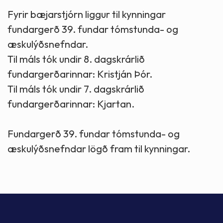
Fyrir bæjarstjórn liggur til kynningar
fundargerð 39. fundar tómstunda- og
æskulýðsnefndar.
Til máls tók undir 8. dagskrárlið
fundargerðarinnar: Kristján Þór.
Til máls tók undir 7. dagskrárlið
fundargerðarinnar: Kjartan.
Fundargerð 39. fundar tómstunda- og
æskulýðsnefndar lögð fram til kynningar.