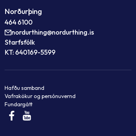
Norðurþing
464 6100
nordurthing@nordurthing.is
Starfsfólk
KT: 640169-5599
Hafðu samband
Vafrakökur og persónuvernd
Fundargátt