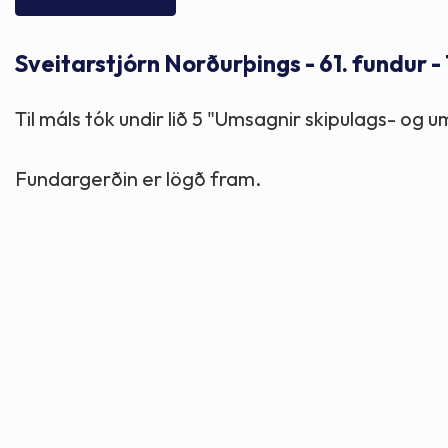
Skólaþjónusta
Skjöl og útgefið efni
Áhugaverðir staðir
Sveitarstjórn Norðurþings - 61. fundur -
Íþróttir og tómstundir
Mannauður
Útivist og hreyfing
Til máls tók undir lið 5 "Umsagnir skipulags- og u
Framkvæmdir og hafnir
Menning og listir
Fundargerðin er lögð fram.
Skipulags- og byggingarmál
Söfn
Fjölmenningarfulltrúi
Dýraeftirlit