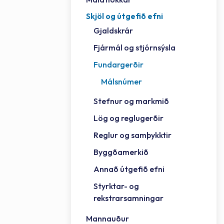
Skjöl og útgefið efni
Félag
Framh
Vinnu
Sorph
Vefm
Bygg
Fræð
Húsa
Jökul
Golfv
Vina
Hvala
Styrktar- og rekstrarsamningar
Gjaldskrár
Félag
Mennt
Íþrót
Veitu
Lausa
Fjöls
Hafn
Reykj
Fjármál og stjórnsýsla
Fundargerðir
Málsnúmer
Stefnur og markmið
Lög og reglugerðir
Reglur og samþykktir
Byggðamerkið
Annað útgefið efni
Styrktar- og
rekstrarsamningar
Mannauður