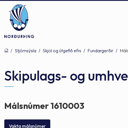
/
Stjórnsýsla
/
Skjöl og útgefið efni
/
Fundargerðir
/
Mál
Þjónusta
Stjórnsýsla
Mannlíf
Skipulags- og umhver
Félagsþjónusta
Stjórnkerfi
Byggðarlögin
Málsnúmer 1610003
Menntun
Málaflokkar
Náttúran
Vakta málsnúmer