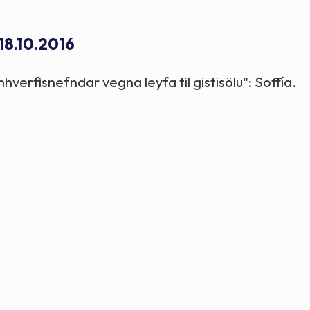
Stefnur og markmið
 18.10.2016
Lög og reglugerðir
mhverfisnefndar vegna leyfa til gistisölu": Soffía.