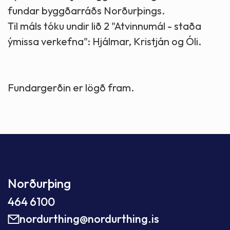
fundar byggðarráðs Norðurþings.
Til máls tóku undir lið 2 "Atvinnumál - staða
ýmissa verkefna": Hjálmar, Kristján og Óli.
Fundargerðin er lögð fram.
Norðurþing
464 6100
nordurthing@nordurthing.is