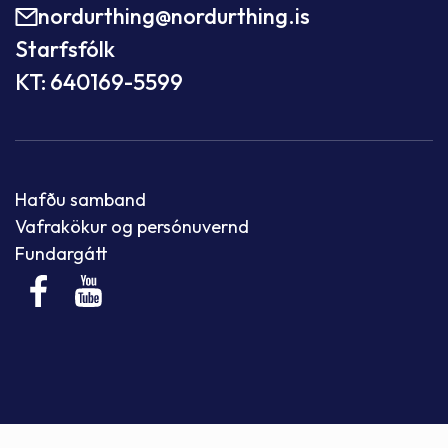
nordurthing@nordurthing.is
Starfsfólk
KT: 640169-5599
Hafðu samband
Vafrakökur og persónuvernd
Fundargátt