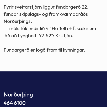
Fyrir sveitarstjórn liggur fundargerð 22.
fundar skipulags- og framkvæmdaráðs
Norðurþings.
Til máls tók undir lið 4 "Hoffell ehf. sækir um
lóð að Lyngholti 42-52": Kristján.
Fundargerð er lögð fram til kynningar.
Norðurþing
464 6100