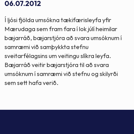
06.07.2012
Í ljósi fjölda umsókna tækifærisleyfa yfir
Mærudaga sem fram fara í lok júlí heimilar
bæjarráð, bæjarstjóra að svara umsóknum í
samræmi við samþykkta stefnu
sveitarfélagsins um veitingu slíkra leyfa.
Bæjarráð veitir bæjarstjóra til að svara
umsóknum í samræmi við stefnu og skilyrði
sem sett hafa verið.