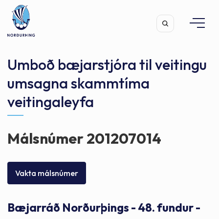
Umboð bæjarstjóra til veitingu
umsagna skammtíma
veitingaleyfa
Leita
Málsnúmer 201207014
Vakta málsnúmer
Bæjarráð Norðurþings - 48. fundur -