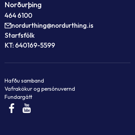
Norðurþing
464 6100
nordurthing@nordurthing.is
Starfsfólk
KT: 640169-5599
Hafðu samband
Vafrakökur og persónuvernd
Fundargátt