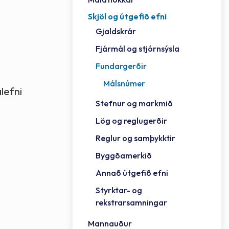
Skjöl og útgefið efni
Félag
Framh
Vinnu
Sorph
Vefm
Bygg
Fræð
Húsa
Jökul
Golfv
Vina
Hvala
Styrktar- og rekstrarsamningar
Gjaldskrár
Félag
Mennt
Íþrót
Veitu
Lausa
Fjöls
Hafn
Reykj
Fjármál og stjórnsýsla
Fundargerðir
Málsnúmer
lefni
Stefnur og markmið
Lög og reglugerðir
Reglur og samþykktir
Byggðamerkið
Annað útgefið efni
Styrktar- og
rekstrarsamningar
Mannauður