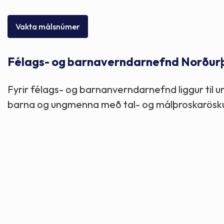
Skólaþjónusta
Skjöl og útgefið efni
Áhugaverðir staðir
Vakta málsnúmer
Íþróttir og tómstundir
Mannauður
Útivist og hreyfing
Félags- og barnaverndarnefnd Norðurþin
Framkvæmdir og hafnir
Menning og listir
Fyrir félags- og barnanverndarnefnd liggur til um
Skipulags- og byggingarmál
Söfn
barna og ungmenna með tal- og málþroskaröskun.
Fjölmenningarfulltrúi
Dýraeftirlit