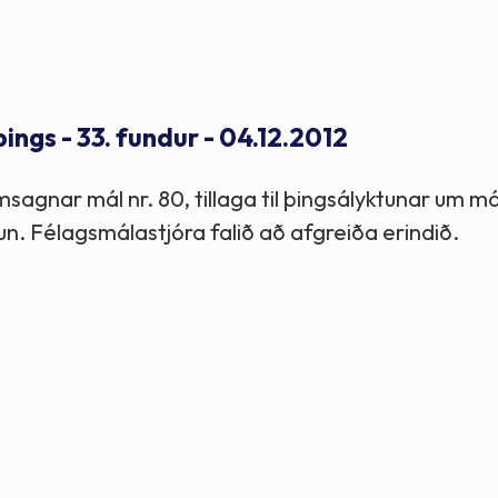
Stefnur og markmið
Lög og reglugerðir
gs - 33. fundur - 04.12.2012
sagnar mál nr. 80, tillaga til þingsályktunar um má
 Félagsmálastjóra falið að afgreiða erindið.