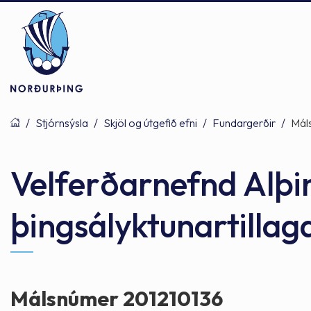
/
Stjórnsýsla
/
Skjöl og útgefið efni
/
Fundargerðir
/
Mál
Þjónusta
Stjórnsýsla
Mannlíf
Velferðarnefnd Alþin
þingsályktunartillag
Félagsþjónusta
Stjórnkerfi
Byggðarlögin
Menntun
Málaflokkar
Náttúran
Málsnúmer 201210136