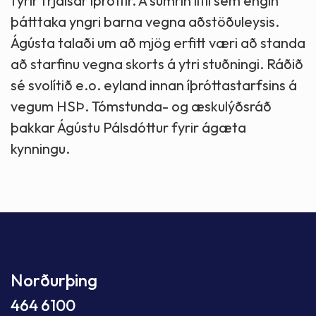
fyrir frjálsar íþróttir. Á sumrin lítil sem engin
þátttaka yngri barna vegna aðstöðuleysis.
Ágústa talaði um að mjög erfitt væri að standa
að starfinu vegna skorts á ytri stuðningi. Ráðið
sé svolítið e.o. eyland innan íþróttastarfsins á
vegum HSÞ. Tómstunda- og æskulýðsráð
þakkar Ágústu Pálsdóttur fyrir ágæta
kynningu.
Norðurþing
464 6100