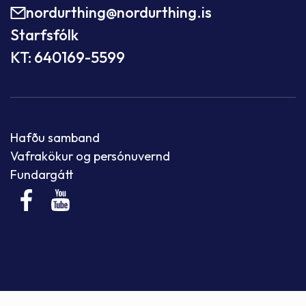
nordurthing@nordurthing.is
Starfsfólk
KT: 640169-5599
Hafðu samband
Vafrakökur og persónuvernd
Fundargátt