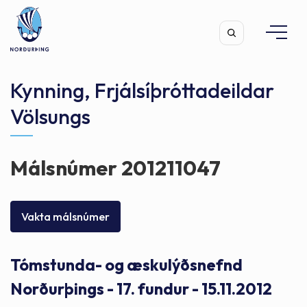
Kynning, Frjálsíþróttadeildar
Völsungs
Leita
Málsnúmer 201211047
Vakta málsnúmer
Tómstunda- og æskulýðsnefnd
Norðurþings - 17. fundur - 15.11.2012