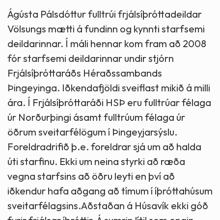
Ágústa Pálsdóttur fulltrúi frjálsíþróttadeildar
Völsungs mætti á fundinn og kynnti starfsemi
deildarinnar. Í máli hennar kom fram að 2008
fór starfsemi deildarinnar undir stjórn
Frjálsíþróttaráðs Héraðssambands
Þingeyinga. Iðkendafjöldi sveiflast mikið á milli
ára. Í Frjálsíþróttaráði HSÞ eru fulltrúar félaga
úr Norðurþingi ásamt fulltrúum félaga úr
öðrum sveitarfélögum í Þingeyjarsýslu.
Foreldradrifið þ.e. foreldrar sjá um að halda
úti starfinu. Ekki um neina styrki að ræða
vegna starfsins að öðru leyti en því að
iðkendur hafa aðgang að tímum í íþróttahúsum
sveitarfélagsins.Aðstaðan á Húsavík ekki góð