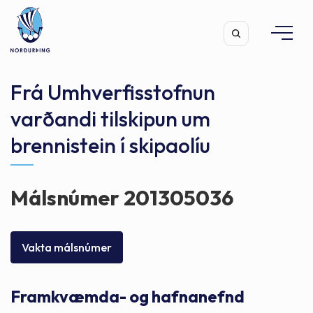
Frá Umhverfisstofnun
varðandi tilskipun um
brennistein í skipaolíu
Leita
Málsnúmer 201305036
Vakta málsnúmer
Framkvæmda- og hafnanefnd