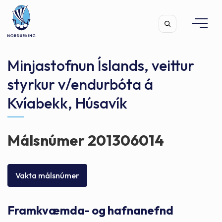
Minjastofnun Íslands, veittur
styrkur v/endurbóta á
Kvíabekk, Húsavík
Leita
Málsnúmer 201306014
Vakta málsnúmer
Framkvæmda- og hafnanefnd