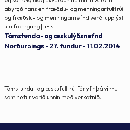
og sameiginleg ákvörðun að málið verði á
ábyrgð hans en fræðslu- og menningarfulltrúi
og fræðslu- og menningarnefnd verði upplýst
um framgang þess.
Tómstunda- og æskulýðsnefnd
Norðurþings - 27. fundur - 11.02.2014
Tómstunda- og æskufulltrúi fór yfir þá vinnu
sem hefur verið unnin með verkefnið.