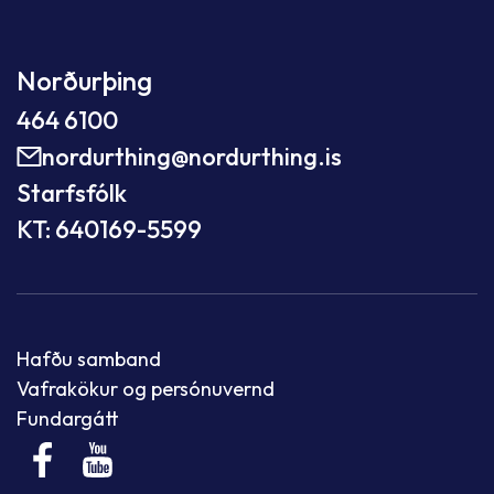
Norðurþing
464 6100
nordurthing@nordurthing.is
Starfsfólk
KT: 640169-5599
Hafðu samband
Vafrakökur og persónuvernd
Fundargátt