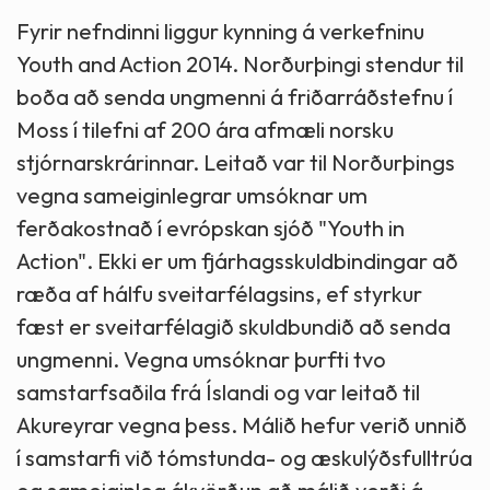
Fyrir nefndinni liggur kynning á verkefninu
Youth and Action 2014. Norðurþingi stendur til
boða að senda ungmenni á friðarráðstefnu í
Moss í tilefni af 200 ára afmæli norsku
stjórnarskrárinnar. Leitað var til Norðurþings
vegna sameiginlegrar umsóknar um
ferðakostnað í evrópskan sjóð "Youth in
Action". Ekki er um fjárhagsskuldbindingar að
ræða af hálfu sveitarfélagsins, ef styrkur
fæst er sveitarfélagið skuldbundið að senda
ungmenni. Vegna umsóknar þurfti tvo
samstarfsaðila frá Íslandi og var leitað til
Akureyrar vegna þess. Málið hefur verið unnið
í samstarfi við tómstunda- og æskulýðsfulltrúa