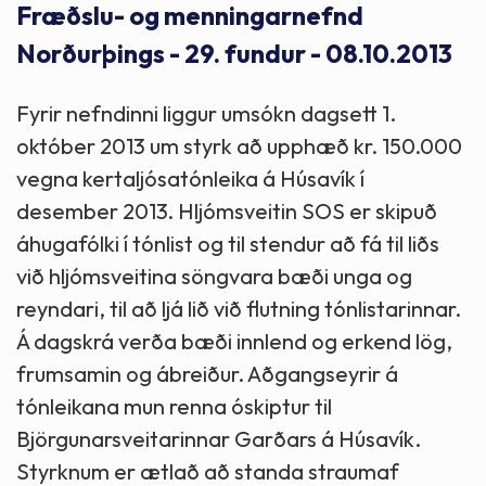
Fræðslu- og menningarnefnd
Norðurþings - 29. fundur - 08.10.2013
Fyrir nefndinni liggur umsókn dagsett 1.
október 2013 um styrk að upphæð kr. 150.000
vegna kertaljósatónleika á Húsavík í
desember 2013. Hljómsveitin SOS er skipuð
áhugafólki í tónlist og til stendur að fá til liðs
við hljómsveitina söngvara bæði unga og
reyndari, til að ljá lið við flutning tónlistarinnar.
Á dagskrá verða bæði innlend og erkend lög,
frumsamin og ábreiður. Aðgangseyrir á
tónleikana mun renna óskiptur til
Björgunarsveitarinnar Garðars á Húsavík.
Styrknum er ætlað að standa straumaf