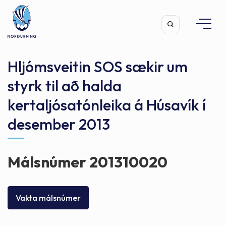
Hljómsveitin SOS sækir um
styrk til að halda
kertaljósatónleika á Húsavík í
Leita
desember 2013
Málsnúmer 201310020
Vakta málsnúmer