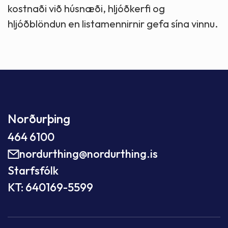
kostnaði við húsnæði, hljóðkerfi og
hljóðblöndun en listamennirnir gefa sína vinnu.
Norðurþing
464 6100
nordurthing@nordurthing.is
Starfsfólk
KT: 640169-5599