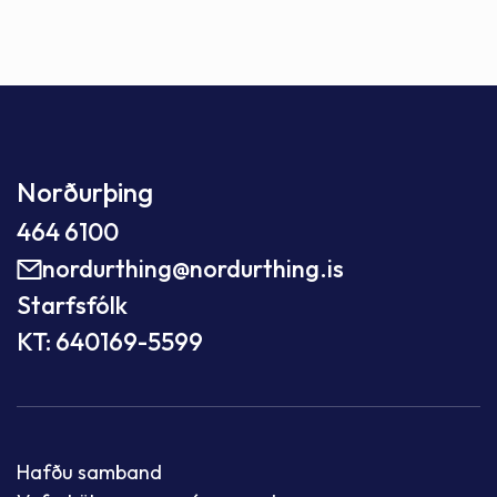
Norðurþing
464 6100
nordurthing@nordurthing.is
Starfsfólk
KT: 640169-5599
Hafðu samband