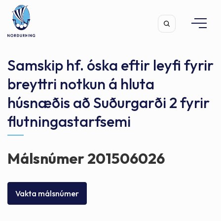
Samskip hf. óska eftir leyfi fyrir
breyttri notkun á hluta
húsnæðis að Suðurgarði 2 fyrir
Leita
flutningastarfsemi
Málsnúmer 201506026
Vakta málsnúmer