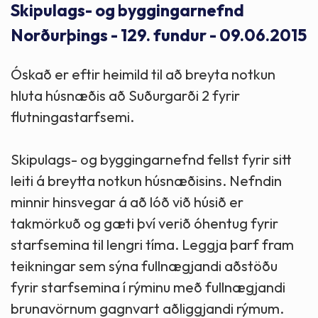
Skipulags- og byggingarnefnd
Norðurþings - 129. fundur - 09.06.2015
Óskað er eftir heimild til að breyta notkun
hluta húsnæðis að Suðurgarði 2 fyrir
flutningastarfsemi.
Skipulags- og byggingarnefnd fellst fyrir sitt
leiti á breytta notkun húsnæðisins. Nefndin
minnir hinsvegar á að lóð við húsið er
takmörkuð og gæti því verið óhentug fyrir
starfsemina til lengri tíma. Leggja þarf fram
teikningar sem sýna fullnægjandi aðstöðu
fyrir starfsemina í rýminu með fullnægjandi
brunavörnum gagnvart aðliggjandi rýmum.