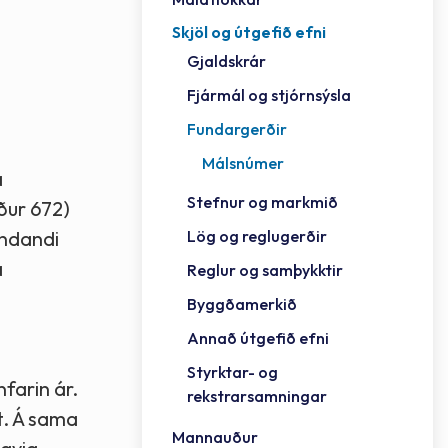
Skjöl og útgefið efni
Félag
Framh
Vinnu
Sorph
Vefm
Bygg
Fræð
Húsa
Jökul
Golfv
Vina
Hvala
Styrktar- og rekstrarsamningar
Gjaldskrár
Félag
Mennt
Íþrót
Veitu
Lausa
Fjöls
Hafn
Reykj
Fjármál og stjórnsýsla
Fundargerðir
Málsnúmer
á
Stefnur og markmið
ður 672)
Lög og reglugerðir
andandi
á
Reglur og samþykktir
Byggðamerkið
Annað útgefið efni
Styrktar- og
farin ár.
rekstrarsamningar
t. Á sama
Mannauður