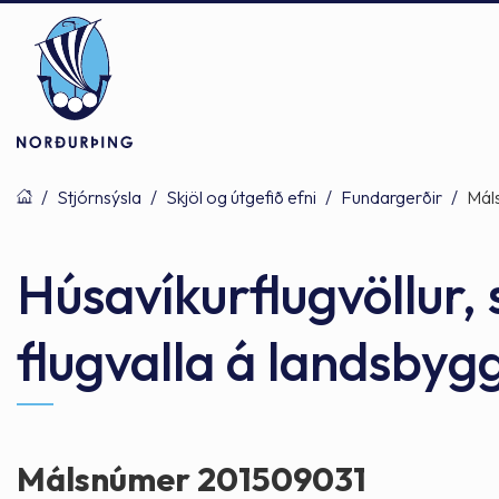
/
Stjórnsýsla
/
Skjöl og útgefið efni
/
Fundargerðir
/
Mál
Þjónusta
Stjórnsýsla
Mannlíf
Húsavíkurflugvöllur, 
flugvalla á landsbyg
Félagsþjónusta
Stjórnkerfi
Byggðarlögin
Menntun
Málaflokkar
Náttúran
Málsnúmer 201509031