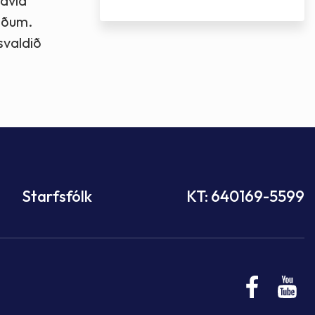
savia
uðum.
svaldið
Starfsfólk
KT: 640169-5599