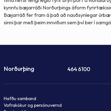
tíma hefur lengi legið fyrir brýn þörf á viðhaldi 
kynntu bæjarráði Norðurþings áform fyrirtækisi
Bæjarráð fer fram á það að nauðsynlegar úrbætu
sinni þar með þeim innviðum sem því ber í samgö
Norðurþing
464 6100
Hafðu samband
Vafrakökur og persónuvernd