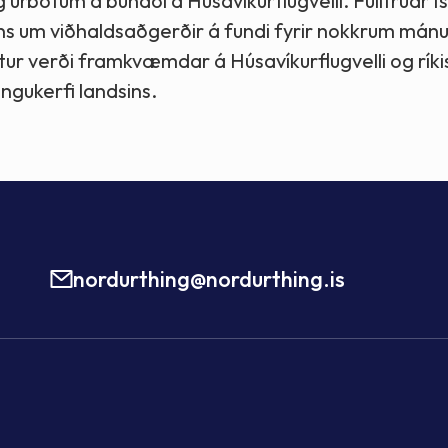
og úrbótum á búnaði á Húsavíkurflugvelli. Fulltrúar I
ns um viðhaldsaðgerðir á fundi fyrir nokkrum mán
r verði framkvæmdar á Húsavíkurflugvelli og ríki
ngukerfi landsins.
nordurthing@nordurthing.is