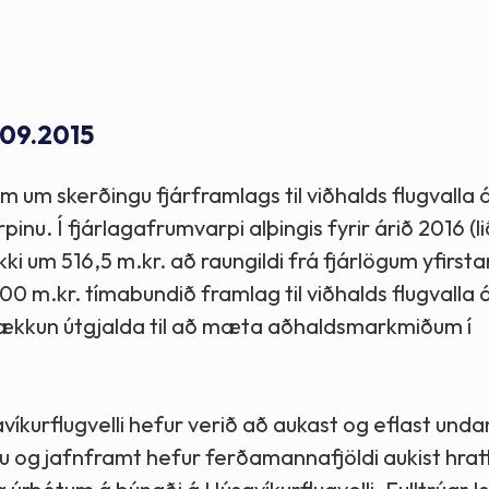
Stefnur og markmið
Lög og reglugerðir
.09.2015
m um skerðingu fjárframlags til viðhalds flugvalla 
u. Í fjárlagafrumvarpi alþingis fyrir árið 2016 (li
ækki um 516,5 m.kr. að raungildi frá fjárlögum yfirst
 500 m.kr. tímabundið framlag til viðhalds flugvalla 
. lækkun útgjalda til að mæta aðhaldsmarkmiðum í
íkurflugvelli hefur verið að aukast og eflast undan
 og jafnframt hefur ferðamannafjöldi aukist hrat