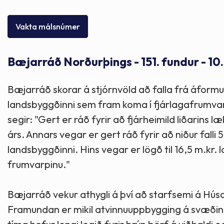
Skólaþjónusta
Skjöl og útgefið efni
Áhugaverðir staðir
Vakta málsnúmer
Íþróttir og tómstundir
Mannauður
Útivist og hreyfing
Bæjarráð Norðurþings - 151. fundur - 10
Framkvæmdir og hafnir
Menning og listir
Bæjarráð skorar á stjórnvöld að falla frá áformu
Skipulags- og byggingarmál
Söfn
landsbyggðinni sem fram koma í fjárlagafrumvarpin
segir: "Gert er ráð fyrir að fjárheimild liðarins l
Fjölmenningarfulltrúi
árs. Annars vegar er gert ráð fyrir að niður falli
landsbyggðinni. Hins vegar er lögð til 16,5 m.kr
frumvarpinu."
Dýraeftirlit
Bæjarráð vekur athygli á því að starfsemi á Húsav
Framundan er mikil atvinnuuppbygging á svæðinu