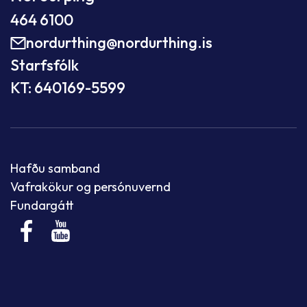
464 6100
nordurthing@nordurthing.is
Starfsfólk
KT: 640169-5599
Hafðu samband
Vafrakökur og persónuvernd
Fundargátt