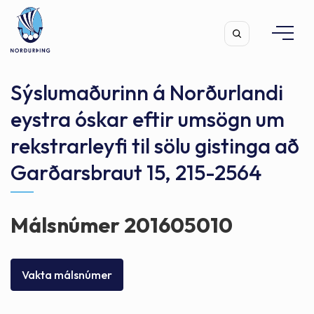
Sýslumaðurinn á Norðurlandi
eystra óskar eftir umsögn um
rekstrarleyfi til sölu gistinga að
Leita
Garðarsbraut 15, 215-2564
Málsnúmer 201605010
Vakta málsnúmer