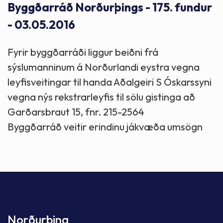
Byggðarráð Norðurþings - 175. fundur
- 03.05.2016
Fyrir byggðarráði liggur beiðni frá
sýslumanninum á Norðurlandi eystra vegna
leyfisveitingar til handa Aðalgeiri S Óskarssyni
vegna nýs rekstrarleyfis til sölu gistinga að
Garðarsbraut 15, fnr. 215-2564
Byggðarráð veitir erindinu jákvæða umsögn
Norðurþing