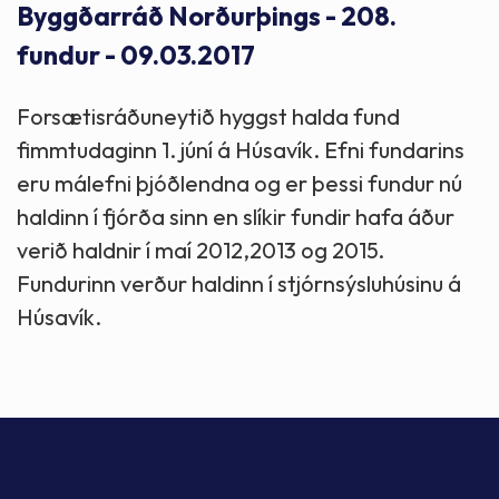
Byggðarráð Norðurþings - 208.
fundur - 09.03.2017
Forsætisráðuneytið hyggst halda fund
fimmtudaginn 1. júní á Húsavík. Efni fundarins
eru málefni þjóðlendna og er þessi fundur nú
haldinn í fjórða sinn en slíkir fundir hafa áður
verið haldnir í maí 2012,2013 og 2015.
Fundurinn verður haldinn í stjórnsýsluhúsinu á
Húsavík.