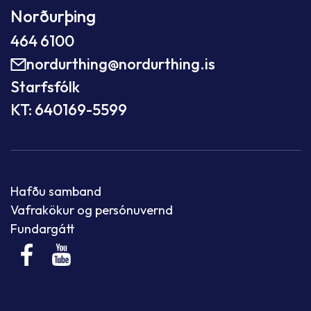
Norðurþing
464 6100
nordurthing@nordurthing.is
Starfsfólk
KT: 640169-5599
Hafðu samband
Vafrakökur og persónuvernd
Fundargátt