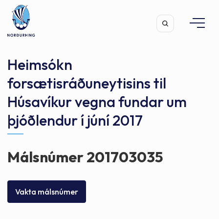
Heimsókn
forsætisráðuneytisins til
Húsavíkur vegna fundar um
Leita
þjóðlendur í júní 2017
Málsnúmer 201703035
Vakta málsnúmer