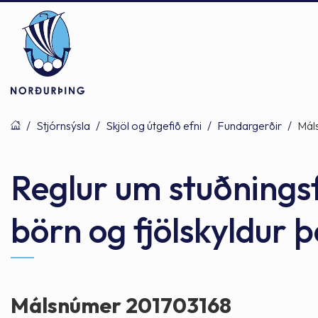
/
Stjórnsýsla
/
Skjöl og útgefið efni
/
Fundargerðir
/
Mál
Þjónusta
Stjórnsýsla
Mannlíf
Reglur um stuðningsfj
börn og fjölskyldur 
Félagsþjónusta
Stjórnkerfi
Byggðarlögin
Menntun
Málaflokkar
Náttúran
Málsnúmer 201703168