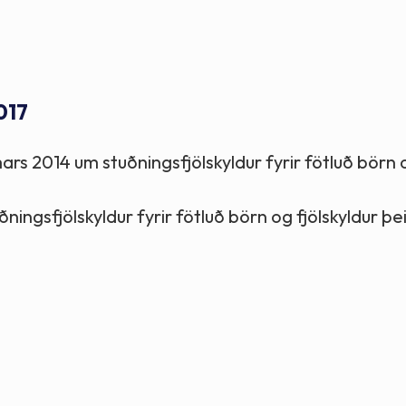
Stefnur og markmið
Lög og reglugerðir
017
ars 2014 um stuðningsfjölskyldur fyrir fötluð börn 
ngsfjölskyldur fyrir fötluð börn og fjölskyldur þei