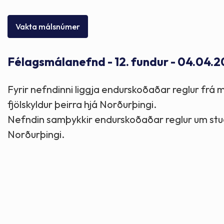
Skólaþjónusta
Skjöl og útgefið efni
Áhugaverðir staðir
Vakta málsnúmer
Íþróttir og tómstundir
Mannauður
Útivist og hreyfing
Félagsmálanefnd - 12. fundur - 04.04.2
Framkvæmdir og hafnir
Menning og listir
Fyrir nefndinni liggja endurskoðaðar reglur frá m
Skipulags- og byggingarmál
Söfn
fjölskyldur þeirra hjá Norðurþingi.
Nefndin samþykkir endurskoðaðar reglur um stuðni
Fjölmenningarfulltrúi
Norðurþingi.
Dýraeftirlit