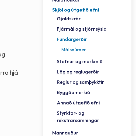
Skjöl og útgefið efni
Félag
Framh
Vinnu
Sorph
Vefm
Bygg
Fræð
Húsa
Jökul
Golfv
Vina
Hvala
Styrktar- og rekstrarsamningar
Gjaldskrár
Félag
Mennt
Íþrót
Veitu
Lausa
Fjöls
Hafn
Reykj
Fjármál og stjórnsýsla
Fundargerðir
Málsnúmer
og
Stefnur og markmið
Lög og reglugerðir
rra hjá
Reglur og samþykktir
Byggðamerkið
Annað útgefið efni
Styrktar- og
rekstrarsamningar
Mannauður