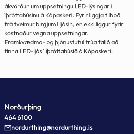
ákvörðun um uppsetningu LED-lýsingar í
íþróttahúsinu á Kópaskeri. Fyrir liggja tilboð
frá tveimur birgjum í ljósin, en ekki liggur fyrir
kostnaður vegna uppsetningar.
Framkvædma- og þjónustufulltrúa falið að
finna LED-ljós í íþróttahúsið á Kópaskeri.
Norðurþing
464 6100
nordurthing@nordurthing.is