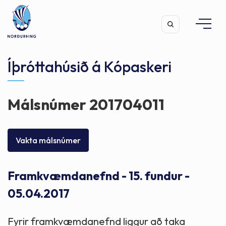
Íþróttahúsið á Kópaskeri
Málsnúmer 201704011
Leita
Vakta málsnúmer
Framkvæmdanefnd - 15. fundur -
05.04.2017
Fyrir framkvæmdanefnd liggur að taka