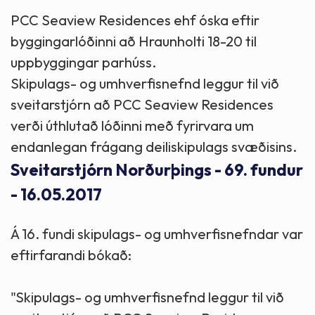
PCC Seaview Residences ehf óska eftir
byggingarlóðinni að Hraunholti 18-20 til
uppbyggingar parhúss.
Skipulags- og umhverfisnefnd leggur til við
sveitarstjórn að PCC Seaview Residences
verði úthlutað lóðinni með fyrirvara um
endanlegan frágang deiliskipulags svæðisins.
Sveitarstjórn Norðurþings - 69. fundur
- 16.05.2017
Á 16. fundi skipulags- og umhverfisnefndar var
eftirfarandi bókað:
"Skipulags- og umhverfisnefnd leggur til við