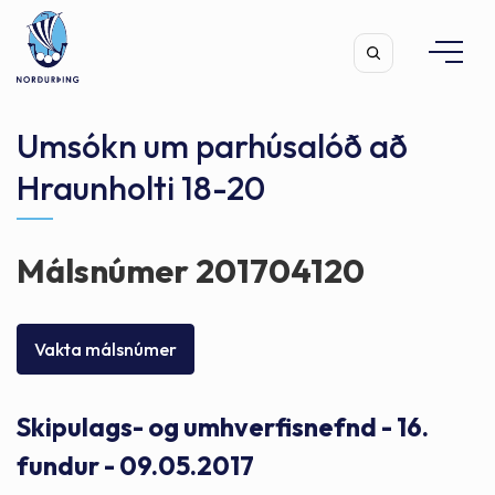
Umsókn um parhúsalóð að
Hraunholti 18-20
Leita
Málsnúmer 201704120
Vakta málsnúmer
Skipulags- og umhverfisnefnd - 16.
fundur - 09.05.2017