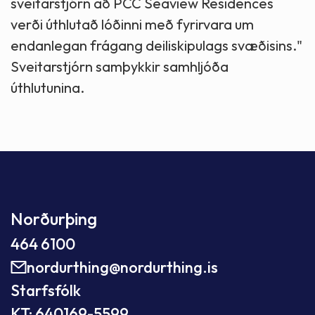
sveitarstjórn að PCC Seaview Residences
verði úthlutað lóðinni með fyrirvara um
endanlegan frágang deiliskipulags svæðisins."
Sveitarstjórn samþykkir samhljóða
úthlutunina.
Norðurþing
464 6100
nordurthing@nordurthing.is
Starfsfólk
KT: 640169-5599