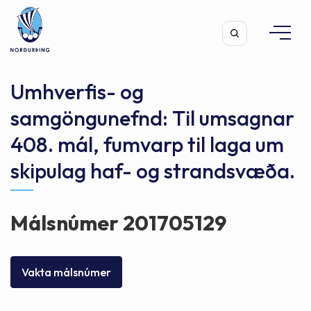
Umhverfis- og
samgöngunefnd: Til umsagnar
408. mál, fumvarp til laga um
Leita
skipulag haf- og strandsvæða.
Málsnúmer 201705129
Vakta málsnúmer