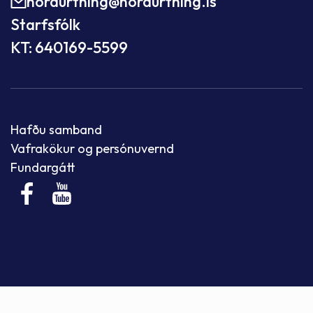
nordurthing@nordurthing.is
Starfsfólk
KT: 640169-5599
Hafðu samband
Vafrakökur og persónuvernd
Fundargátt