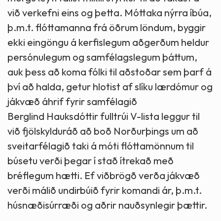
við verkefni eins og þetta. Móttaka nýrra íbúa,
þ.m.t. flóttamanna frá öðrum löndum, byggir
ekki eingöngu á kerfislegum aðgerðum heldur
persónulegum og samfélagslegum þáttum,
auk þess að koma fólki til aðstoðar sem þarf á
því að halda, getur hlotist af slíku lærdómur og
jákvæð áhrif fyrir samfélagið
Berglind Hauksdóttir fulltrúi V-lista leggur til
við fjölskylduráð að boð Norðurþings um að
sveitarfélagið taki á móti flóttamönnum til
búsetu verði þegar í stað ítrekað með
bréflegum hætti. Ef viðbrögð verða jákvæð
verði málið undirbúið fyrir komandi ár, þ.m.t.
húsnæðisúrræði og aðrir nauðsynlegir þættir.