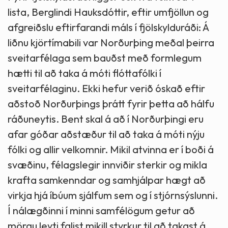
lista, Berglindi Hauksdóttir, eftir umfjöllun og
afgreiðslu eftirfarandi máls í fjölskylduráði: Á
liðnu kjörtímabili var Norðurþing meðal þeirra
sveitarfélaga sem bauðst með formlegum
hætti til að taka á móti flóttafólki í
sveitarfélaginu. Ekki hefur verið óskað eftir
aðstoð Norðurþings þrátt fyrir þetta að hálfu
ráðuneytis. Bent skal á að í Norðurþingi eru
afar góðar aðstæður til að taka á móti nýju
fólki og allir velkomnir. Mikil atvinna er í boði á
svæðinu, félagslegir innviðir sterkir og mikla
krafta samkenndar og samhjálpar hægt að
virkja hjá íbúum sjálfum sem og í stjórnsýslunni.
Í nálægðinni í minni samfélögum getur að
mörgu leyti falist mikill styrkur til að takast á