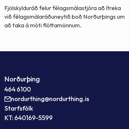
Fjölskylduráð felur félagsmálastjóra að ítreka
við félagsmálaráðuneytið boð Norðurþings um
að taka á móti flóttamönnum.
Norðurþing
464 6100
nordurthing@nordurthing.is
Starfsfólk
KT: 640169-5599