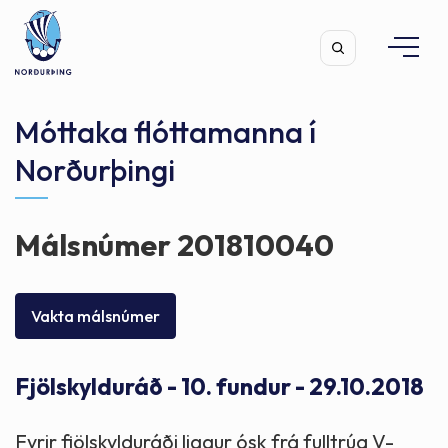
Móttaka flóttamanna í
Norðurþingi
Leita
Málsnúmer 201810040
Vakta málsnúmer
Fjölskylduráð - 10. fundur - 29.10.2018
Fyrir fjölskylduráði liggur ósk frá fulltrúa V-