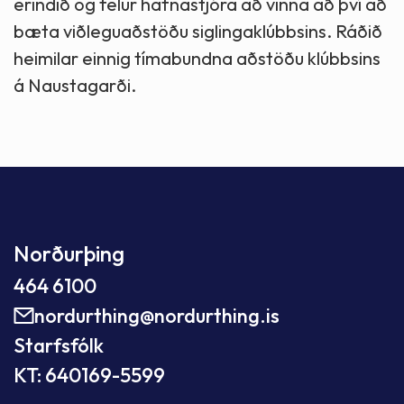
erindið og felur hafnastjóra að vinna að því að
bæta viðleguaðstöðu siglingaklúbbsins. Ráðið
heimilar einnig tímabundna aðstöðu klúbbsins
á Naustagarði.
Norðurþing
464 6100
nordurthing@nordurthing.is
Starfsfólk
KT: 640169-5599