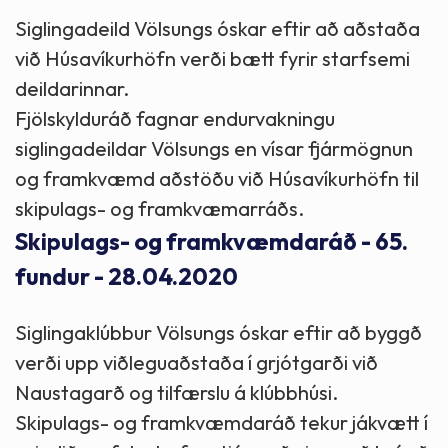
Siglingadeild Völsungs óskar eftir að aðstaða
við Húsavíkurhöfn verði bætt fyrir starfsemi
deildarinnar.
Fjölskylduráð fagnar endurvakningu
siglingadeildar Völsungs en vísar fjármögnun
og framkvæmd aðstöðu við Húsavíkurhöfn til
skipulags- og framkvæmarráðs.
Skipulags- og framkvæmdaráð - 65.
fundur - 28.04.2020
Siglingaklúbbur Völsungs óskar eftir að byggð
verði upp viðleguaðstaða í grjótgarði við
Naustagarð og tilfærslu á klúbbhúsi.
Skipulags- og framkvæmdaráð tekur jákvætt í