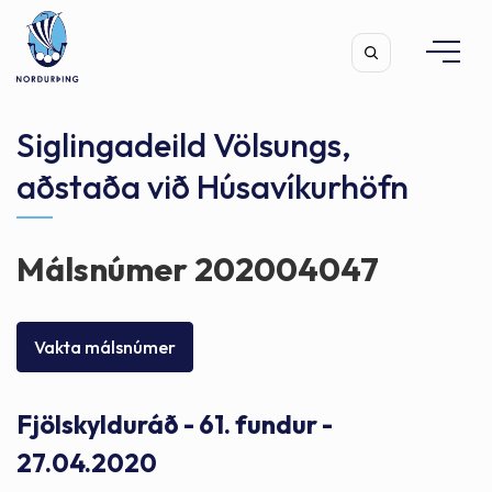
Siglingadeild Völsungs,
aðstaða við Húsavíkurhöfn
Leita
Málsnúmer 202004047
Vakta málsnúmer
Fjölskylduráð - 61. fundur -
27.04.2020