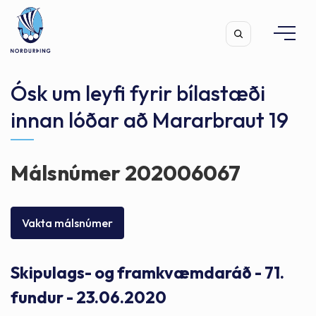
Ósk um leyfi fyrir bílastæði
innan lóðar að Mararbraut 19
Leita
Málsnúmer 202006067
Vakta málsnúmer
Skipulags- og framkvæmdaráð - 71.
fundur - 23.06.2020