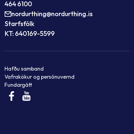
464 6100
nordurthing@nordurthing.is
Starfsfólk
KT: 640169-5599
Hafðu samband
Vafrakökur og persónuvernd
Fundargátt