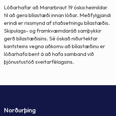
Lóðarhafar að Mararbraut 19 óska heimildar
til að gera bílastæði innan lóðar. Meðfylgjandi
erindi er rissmynd af staðsetningu bílastæðis.
Skipulags- og framkvæmdaráð samþykkir
gerð bílastæðisins. Sé óskað niðurtektar
kantsteins vegna aðkomu að bílastæðinu er
lóðarhafa bent á að hafa samband við
þjónustustöð sveitarfélagsins.
Norðurþing