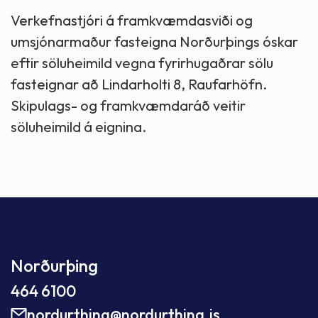
Verkefnastjóri á framkvæmdasviði og
umsjónarmaður fasteigna Norðurþings óskar
eftir söluheimild vegna fyrirhugaðrar sölu
fasteignar að Lindarholti 8, Raufarhöfn.
Skipulags- og framkvæmdaráð veitir
söluheimild á eignina.
Norðurþing
464 6100
nordurthing@nordurthing.is