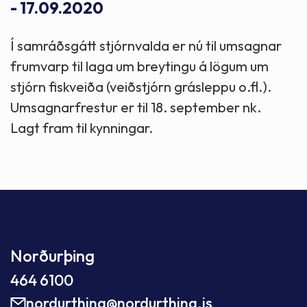
- 17.09.2020
Í samráðsgátt stjórnvalda er nú til umsagnar
frumvarp til laga um breytingu á lögum um
stjórn fiskveiða (veiðstjórn grásleppu o.fl.).
Umsagnarfrestur er til 18. september nk.
Lagt fram til kynningar.
Norðurþing
464 6100
nordurthing@nordurthing.is