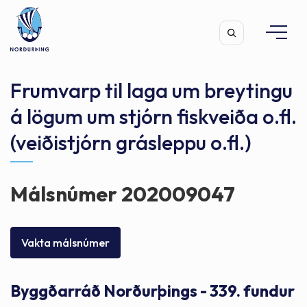
Frumvarp til laga um breytingu
á lögum um stjórn fiskveiða o.fl.
(veiðistjórn grásleppu o.fl.)
Leita
Málsnúmer 202009047
Vakta málsnúmer
Byggðarráð Norðurþings - 339. fundur