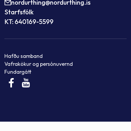
nordurthing@nordurthing.is
Starfsfólk
KT: 640169-5599
Hafðu samband
Vafrakökur og persónuvernd
Fundargátt