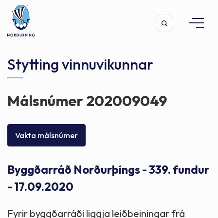
Stytting vinnuvikunnar
Málsnúmer 202009049
Leita
Vakta málsnúmer
Byggðarráð Norðurþings - 339. fundur
- 17.09.2020
Fyrir byggðarráði liggja leiðbeiningar frá