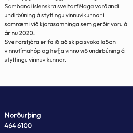
Sambandi íslenskra sveitarfélaga varðandi
undirbúning á styttingu vinnuvikunnar í
samræmi við kjarasamninga sem gerðir voru á
árinu 2020.
Sveitarstjóra er falið að skipa svokallaðan
vinnutímahóp og hefja vinnu við undirbúning á
styttingu vinnuvikunnar.
Norðurþing
464 6100